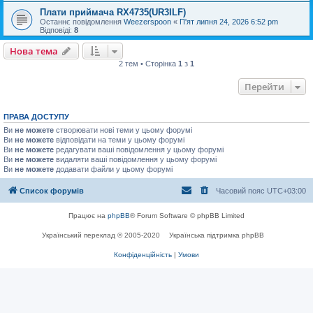
Плати приймача RX4735(UR3ILF)
Останнє повідомлення
Weezerspoon
«
П'ят липня 24, 2026 6:52 pm
Відповіді:
8
Нова тема
2 тем • Сторінка
1
з
1
Перейти
ПРАВА ДОСТУПУ
Ви
не можете
створювати нові теми у цьому форумі
Ви
не можете
відповідати на теми у цьому форумі
Ви
не можете
редагувати ваші повідомлення у цьому форумі
Ви
не можете
видаляти ваші повідомлення у цьому форумі
Ви
не можете
додавати файли у цьому форумі
Список форумів
Часовий пояс
UTC+03:00
Працює на
phpBB
® Forum Software © phpBB Limited
Український переклад © 2005-2020
Українська підтримка phpBB
Конфіденційність
|
Умови