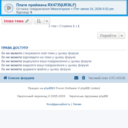
Плати приймача RX4735(UR3ILF)
Останнє повідомлення
Weezerspoon
«
П'ят липня 24, 2026 6:52 pm
Відповіді:
8
Нова тема
2 тем • Сторінка
1
з
1
Перейти
ПРАВА ДОСТУПУ
Ви
не можете
створювати нові теми у цьому форумі
Ви
не можете
відповідати на теми у цьому форумі
Ви
не можете
редагувати ваші повідомлення у цьому форумі
Ви
не можете
видаляти ваші повідомлення у цьому форумі
Ви
не можете
додавати файли у цьому форумі
Список форумів
Часовий пояс
UTC+03:00
Працює на
phpBB
® Forum Software © phpBB Limited
Український переклад © 2005-2020
Українська підтримка phpBB
Конфіденційність
|
Умови