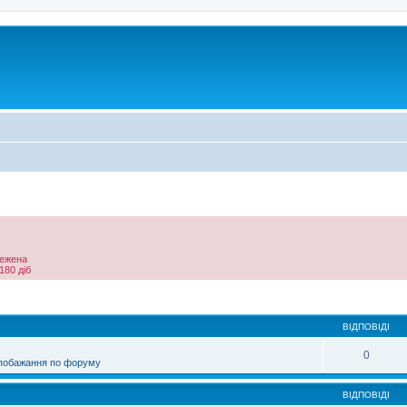
межена
180 діб
ирений пошук
ВІДПОВІДІ
0
 побажання по форуму
ВІДПОВІДІ