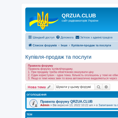
QRZUA.CLUB
сайт радіоаматорів України
Швидкий доступ
Допомога
Зв'язок з адміністрацією
Список форумів
Інше
Купівля-продаж та послуги
Купівля-продаж та послуги
Правила форуму
Правила форуму купівлі/продажу.
1. При продажу треба обов'язково вказувати ціну
2. Один користувач - одна тема. Кількість оголошень у темі не об
3. Якщо в темі нема змін то вона автоматично видаляються через 
Пошук
Розш
Нова тема
ОГОЛОШЕННЯ
Правила форуму QRZUA.CLUB
Admin
»
Вів вересня 13, 2022 10:22 am
» в
Запитання та
ТЕМ