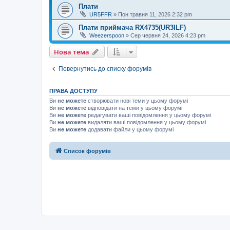
Плати
UR5FFR
»
Пон травня 11, 2026 2:32 pm
Плати приймача RX4735(UR3ILF)
Weezerspoon
»
Сер червня 24, 2026 4:23 pm
Нова тема
Повернутись до списку форумів
ПРАВА ДОСТУПУ
Ви
не можете
створювати нові теми у цьому форумі
Ви
не можете
відповідати на теми у цьому форумі
Ви
не можете
редагувати ваші повідомлення у цьому форумі
Ви
не можете
видаляти ваші повідомлення у цьому форумі
Ви
не можете
додавати файли у цьому форумі
Список форумів