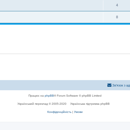
4
8
Зв'язок з а
Працює на
phpBB
® Forum Software © phpBB Limited
Український переклад © 2005-2020
Українська підтримка phpBB
Конфіденційність
|
Умови