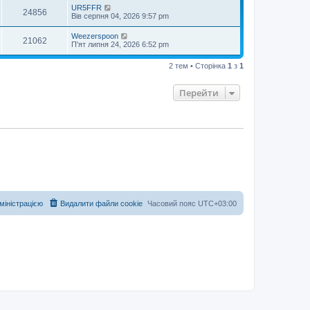
UR5FFR
24856
Вів серпня 04, 2026 9:57 pm
Weezerspoon
21062
П'ят липня 24, 2026 6:52 pm
2 тем • Сторінка
1
з
1
Перейти
дміністрацією
Видалити файли cookie
Часовий пояс
UTC+03:00