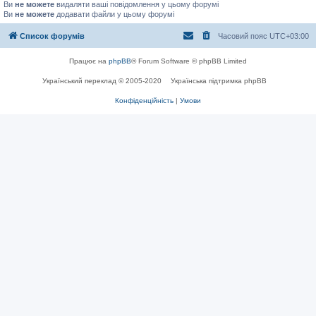
Ви
не можете
видаляти ваші повідомлення у цьому форумі
Ви
не можете
додавати файли у цьому форумі
Список форумів
Часовий пояс
UTC+03:00
Працює на
phpBB
® Forum Software © phpBB Limited
Український переклад © 2005-2020
Українська підтримка phpBB
Конфіденційність
|
Умови