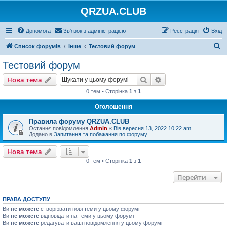
QRZUA.CLUB
Допомога
Зв'язок з адміністрацією
Реєстрація
Вхід
П
Список форумів
Інше
Тестовий форум
о
Тестовий форум
ш
Пошук
Розширений пошу
Нова тема
у
0 тем • Сторінка
1
з
1
к
Оголошення
Правила форуму QRZUA.CLUB
Останнє повідомлення
Admin
«
Вів вересня 13, 2022 10:22 am
Додано в
Запитання та побажання по форуму
Нова тема
0 тем • Сторінка
1
з
1
Перейти
ПРАВА ДОСТУПУ
Ви
не можете
створювати нові теми у цьому форумі
Ви
не можете
відповідати на теми у цьому форумі
Ви
не можете
редагувати ваші повідомлення у цьому форумі