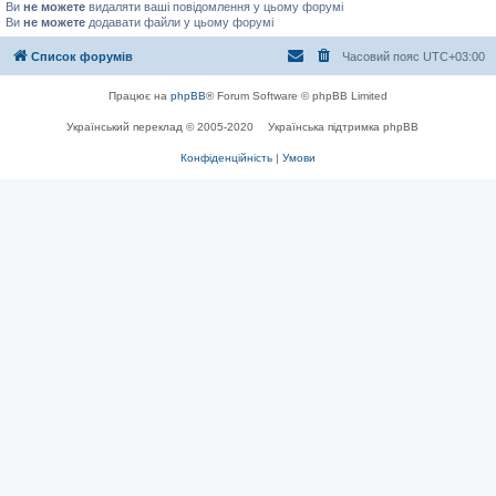
Ви
не можете
видаляти ваші повідомлення у цьому форумі
Ви
не можете
додавати файли у цьому форумі
Список форумів
Часовий пояс
UTC+03:00
Працює на
phpBB
® Forum Software © phpBB Limited
Український переклад © 2005-2020
Українська підтримка phpBB
Конфіденційність
|
Умови