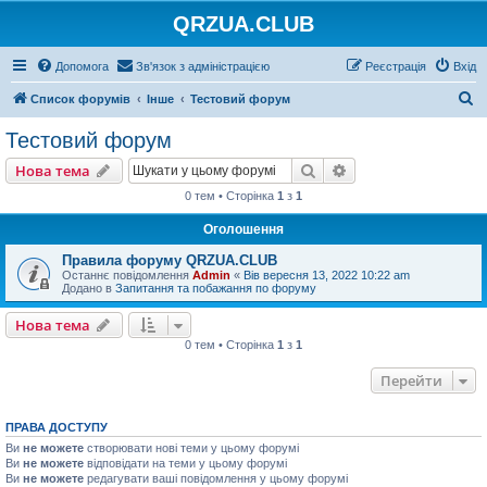
QRZUA.CLUB
Допомога
Зв'язок з адміністрацією
Реєстрація
Вхід
П
Список форумів
Інше
Тестовий форум
о
Тестовий форум
ш
Пошук
Розширений пошу
Нова тема
у
0 тем • Сторінка
1
з
1
к
Оголошення
Правила форуму QRZUA.CLUB
Останнє повідомлення
Admin
«
Вів вересня 13, 2022 10:22 am
Додано в
Запитання та побажання по форуму
Нова тема
0 тем • Сторінка
1
з
1
Перейти
ПРАВА ДОСТУПУ
Ви
не можете
створювати нові теми у цьому форумі
Ви
не можете
відповідати на теми у цьому форумі
Ви
не можете
редагувати ваші повідомлення у цьому форумі