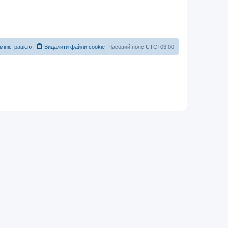
дміністрацією
Видалити файли cookie
Часовий пояс
UTC+03:00