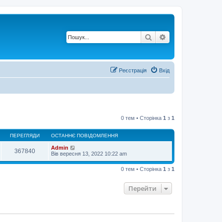
Пошук
Розширений по
Реєстрація
Вхід
0 тем • Сторінка
1
з
1
ПЕРЕГЛЯДИ
ОСТАННЄ ПОВІДОМЛЕННЯ
Admin
367840
Вів вересня 13, 2022 10:22 am
0 тем • Сторінка
1
з
1
Перейти