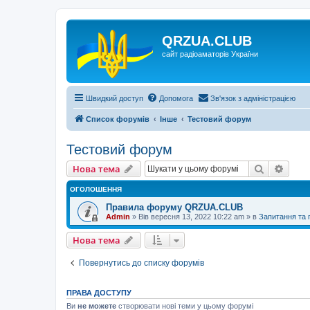
QRZUA.CLUB
сайт радіоаматорів України
Швидкий доступ
Допомога
Зв'язок з адміністрацією
Список форумів
Інше
Тестовий форум
Тестовий форум
Пошук
Розш
Нова тема
ОГОЛОШЕННЯ
Правила форуму QRZUA.CLUB
Admin
»
Вів вересня 13, 2022 10:22 am
» в
Запитання та
Нова тема
Повернутись до списку форумів
ПРАВА ДОСТУПУ
Ви
не можете
створювати нові теми у цьому форумі