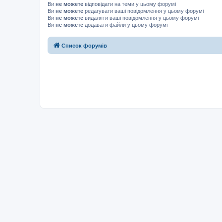
Ви
не можете
відповідати на теми у цьому форумі
Ви
не можете
редагувати ваші повідомлення у цьому форумі
Ви
не можете
видаляти ваші повідомлення у цьому форумі
Ви
не можете
додавати файли у цьому форумі
Список форумів