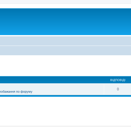
ирений пошук
ВІДПОВІДІ
0
 побажання по форуму