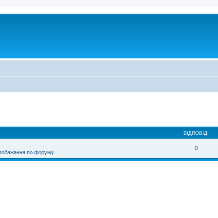
ирений пошук
ВІДПОВІДІ
0
 побажання по форуму