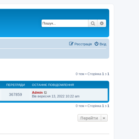
Пошук
Розширений по
Реєстрація
Вхід
0 тем • Сторінка
1
з
1
ПЕРЕГЛЯДИ
ОСТАННЄ ПОВІДОМЛЕННЯ
Admin
367859
Вів вересня 13, 2022 10:22 am
0 тем • Сторінка
1
з
1
Перейти