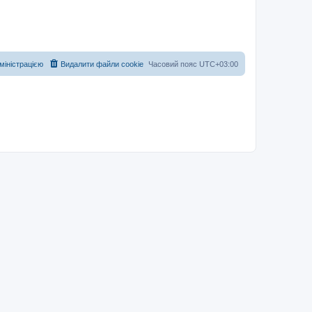
дміністрацією
Видалити файли cookie
Часовий пояс
UTC+03:00