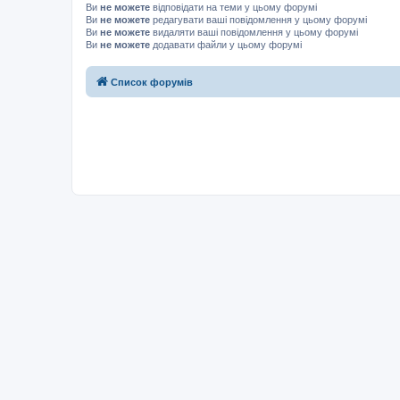
Ви
не можете
відповідати на теми у цьому форумі
Ви
не можете
редагувати ваші повідомлення у цьому форумі
Ви
не можете
видаляти ваші повідомлення у цьому форумі
Ви
не можете
додавати файли у цьому форумі
Список форумів