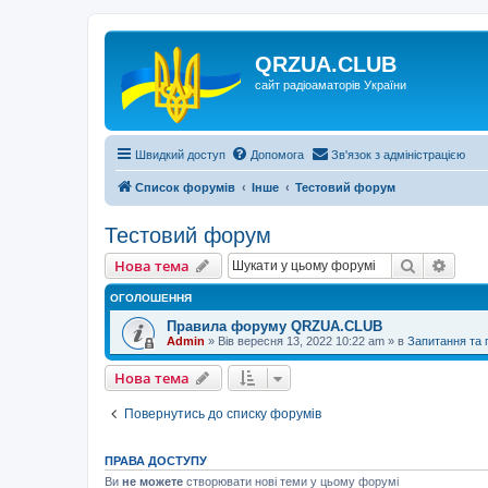
QRZUA.CLUB
сайт радіоаматорів України
Швидкий доступ
Допомога
Зв'язок з адміністрацією
Список форумів
Інше
Тестовий форум
Тестовий форум
Пошук
Розш
Нова тема
ОГОЛОШЕННЯ
Правила форуму QRZUA.CLUB
Admin
»
Вів вересня 13, 2022 10:22 am
» в
Запитання та
Нова тема
Повернутись до списку форумів
ПРАВА ДОСТУПУ
Ви
не можете
створювати нові теми у цьому форумі