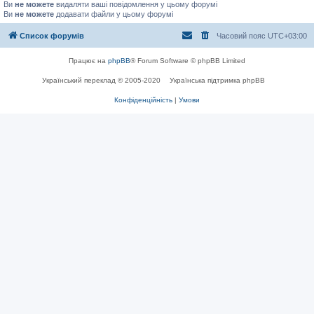
Ви
не можете
видаляти ваші повідомлення у цьому форумі
Ви
не можете
додавати файли у цьому форумі
Список форумів
Часовий пояс
UTC+03:00
Працює на
phpBB
® Forum Software © phpBB Limited
Український переклад © 2005-2020
Українська підтримка phpBB
Конфіденційність
|
Умови