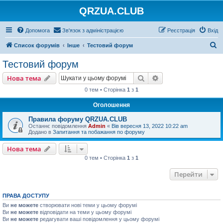
QRZUA.CLUB
Допомога
Зв'язок з адміністрацією
Реєстрація
Вхід
П
Список форумів
Інше
Тестовий форум
о
Тестовий форум
ш
Пошук
Розширений пошу
Нова тема
у
0 тем • Сторінка
1
з
1
к
Оголошення
Правила форуму QRZUA.CLUB
Останнє повідомлення
Admin
«
Вів вересня 13, 2022 10:22 am
Додано в
Запитання та побажання по форуму
Нова тема
0 тем • Сторінка
1
з
1
Перейти
ПРАВА ДОСТУПУ
Ви
не можете
створювати нові теми у цьому форумі
Ви
не можете
відповідати на теми у цьому форумі
Ви
не можете
редагувати ваші повідомлення у цьому форумі