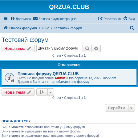
QRZUA.CLUB
Допомога
Зв'язок з адміністрацією
Реєстрація
Вхід
П
Список форумів
Інше
Тестовий форум
о
Тестовий форум
ш
Пошук
Розширений пошу
Нова тема
у
0 тем • Сторінка
1
з
1
к
Оголошення
Правила форуму QRZUA.CLUB
Останнє повідомлення
Admin
«
Вів вересня 13, 2022 10:22 am
Додано в
Запитання та побажання по форуму
Нова тема
0 тем • Сторінка
1
з
1
Перейти
ПРАВА ДОСТУПУ
Ви
не можете
створювати нові теми у цьому форумі
Ви
не можете
відповідати на теми у цьому форумі
Ви
не можете
редагувати ваші повідомлення у цьому форумі