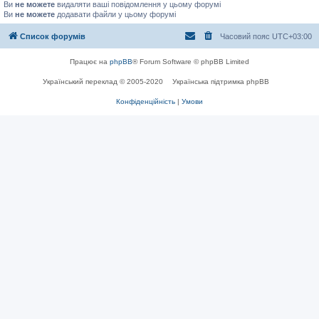
Ви
не можете
видаляти ваші повідомлення у цьому форумі
Ви
не можете
додавати файли у цьому форумі
Список форумів
Часовий пояс
UTC+03:00
Працює на
phpBB
® Forum Software © phpBB Limited
Український переклад © 2005-2020
Українська підтримка phpBB
Конфіденційність
|
Умови