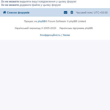
Ви
не можете
видаляти ваші повідомлення у цьому форумі
Ви
не можете
додавати файли у цьому форумі
Список форумів
Часовий пояс
UTC+03:00
Працює на
phpBB
® Forum Software © phpBB Limited
Український переклад © 2005-2020
Українська підтримка phpBB
Конфіденційність
|
Умови