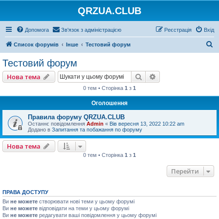
QRZUA.CLUB
Допомога
Зв'язок з адміністрацією
Реєстрація
Вхід
П
Список форумів
Інше
Тестовий форум
о
Тестовий форум
ш
Пошук
Розширений пошу
Нова тема
у
0 тем • Сторінка
1
з
1
к
Оголошення
Правила форуму QRZUA.CLUB
Останнє повідомлення
Admin
«
Вів вересня 13, 2022 10:22 am
Додано в
Запитання та побажання по форуму
Нова тема
0 тем • Сторінка
1
з
1
Перейти
ПРАВА ДОСТУПУ
Ви
не можете
створювати нові теми у цьому форумі
Ви
не можете
відповідати на теми у цьому форумі
Ви
не можете
редагувати ваші повідомлення у цьому форумі