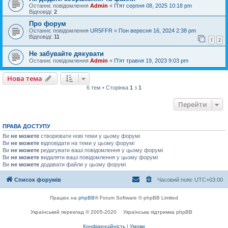
Останнє повідомлення
Admin
«
П'ят серпня 08, 2025 10:18 pm
Відповіді:
2
Про форум
Останнє повідомлення
UR5FFR
«
Пон вересня 16, 2024 2:38 pm
Відповіді:
11
1
2
Не забувайте дякувати
Останнє повідомлення
Admin
«
П'ят травня 19, 2023 9:03 pm
Нова тема
6 тем • Сторінка
1
з
1
Перейти
ПРАВА ДОСТУПУ
Ви
не можете
створювати нові теми у цьому форумі
Ви
не можете
відповідати на теми у цьому форумі
Ви
не можете
редагувати ваші повідомлення у цьому форумі
Ви
не можете
видаляти ваші повідомлення у цьому форумі
Ви
не можете
додавати файли у цьому форумі
Список форумів
Часовий пояс
UTC+03:00
Працює на
phpBB
® Forum Software © phpBB Limited
Український переклад © 2005-2020
Українська підтримка phpBB
Конфіденційність
|
Умови