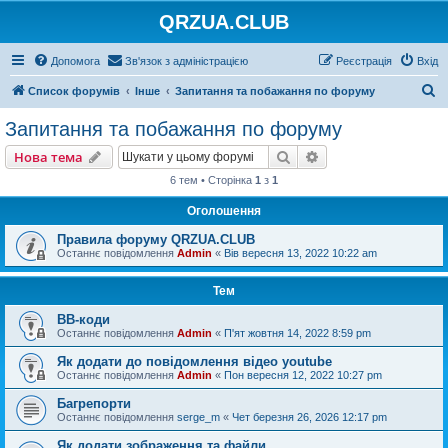
QRZUA.CLUB
Допомога
Зв'язок з адміністрацією
Реєстрація
Вхід
П
Список форумів
Інше
Запитання та побажання по форуму
о
Запитання та побажання по форуму
ш
Пошук
Розширений пошу
Нова тема
у
6 тем • Сторінка
1
з
1
к
Оголошення
Правила форуму QRZUA.CLUB
Останнє повідомлення
Admin
«
Вів вересня 13, 2022 10:22 am
Тем
BB-коди
Останнє повідомлення
Admin
«
П'ят жовтня 14, 2022 8:59 pm
Як додати до повідомлення відео youtube
Останнє повідомлення
Admin
«
Пон вересня 12, 2022 10:27 pm
Багрепорти
Останнє повідомлення
serge_m
«
Чет березня 26, 2026 12:17 pm
Як додати зображення та файли