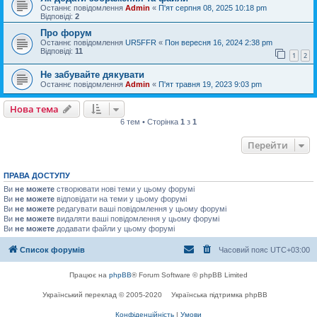
Останнє повідомлення
Admin
«
П'ят серпня 08, 2025 10:18 pm
Відповіді:
2
Про форум
Останнє повідомлення
UR5FFR
«
Пон вересня 16, 2024 2:38 pm
Відповіді:
11
1
2
Не забувайте дякувати
Останнє повідомлення
Admin
«
П'ят травня 19, 2023 9:03 pm
Нова тема
6 тем • Сторінка
1
з
1
Перейти
ПРАВА ДОСТУПУ
Ви
не можете
створювати нові теми у цьому форумі
Ви
не можете
відповідати на теми у цьому форумі
Ви
не можете
редагувати ваші повідомлення у цьому форумі
Ви
не можете
видаляти ваші повідомлення у цьому форумі
Ви
не можете
додавати файли у цьому форумі
Список форумів
Часовий пояс
UTC+03:00
Працює на
phpBB
® Forum Software © phpBB Limited
Український переклад © 2005-2020
Українська підтримка phpBB
Конфіденційність
|
Умови