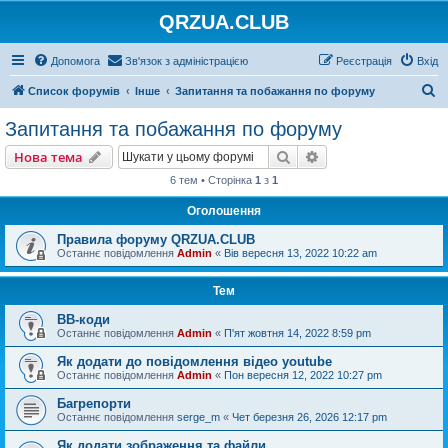
QRZUA.CLUB
Допомога
Зв'язок з адміністрацією
Реєстрація
Вхід
П
Список форумів
Інше
Запитання та побажання по форуму
о
Запитання та побажання по форуму
ш
Пошук
Розширений пошу
Нова тема
у
6 тем • Сторінка
1
з
1
к
Оголошення
Правила форуму QRZUA.CLUB
Останнє повідомлення
Admin
«
Вів вересня 13, 2022 10:22 am
Тем
BB-коди
Останнє повідомлення
Admin
«
П'ят жовтня 14, 2022 8:59 pm
Як додати до повідомлення відео youtube
Останнє повідомлення
Admin
«
Пон вересня 12, 2022 10:27 pm
Багрепорти
Останнє повідомлення
serge_m
«
Чет березня 26, 2026 12:17 pm
Як додати зображення та файли