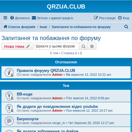
QRZUA.CLUB
Допомога
Зв'язок з адміністрацією
Реєстрація
Вхід
П
Список форумів
Інше
Запитання та побажання по форуму
о
Запитання та побажання по форуму
ш
Пошук
Розширений пошу
Нова тема
у
6 тем • Сторінка
1
з
1
к
Оголошення
Правила форуму QRZUA.CLUB
Останнє повідомлення
Admin
«
Вів вересня 13, 2022 10:22 am
Тем
BB-коди
Останнє повідомлення
Admin
«
П'ят жовтня 14, 2022 8:59 pm
Як додати до повідомлення відео youtube
Останнє повідомлення
Admin
«
Пон вересня 12, 2022 10:27 pm
Багрепорти
Останнє повідомлення
serge_m
«
Чет березня 26, 2026 12:17 pm
Як додати зображення та файли