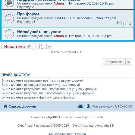
Останнє повідомлення
Admin
«
П'ят серпня 08, 2025 10:18 pm
Відповіді:
2
Про форум
Останнє повідомлення
UR5FFR
«
Пон вересня 16, 2024 2:38 pm
Відповіді:
11
1
2
Не забувайте дякувати
Останнє повідомлення
Admin
«
П'ят травня 19, 2023 9:03 pm
Нова тема
6 тем • Сторінка
1
з
1
Перейти
ПРАВА ДОСТУПУ
Ви
не можете
створювати нові теми у цьому форумі
Ви
не можете
відповідати на теми у цьому форумі
Ви
не можете
редагувати ваші повідомлення у цьому форумі
Ви
не можете
видаляти ваші повідомлення у цьому форумі
Ви
не можете
додавати файли у цьому форумі
Список форумів
Часовий пояс
UTC+03:00
Працює на
phpBB
® Forum Software © phpBB Limited
Український переклад © 2005-2020
Українська підтримка phpBB
Конфіденційність
|
Умови