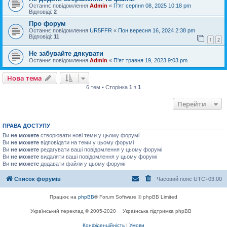
Останнє повідомлення
Admin
«
П'ят серпня 08, 2025 10:18 pm
Відповіді:
2
Про форум
Останнє повідомлення
UR5FFR
«
Пон вересня 16, 2024 2:38 pm
Відповіді:
11
1
2
Не забувайте дякувати
Останнє повідомлення
Admin
«
П'ят травня 19, 2023 9:03 pm
Нова тема
6 тем • Сторінка
1
з
1
Перейти
ПРАВА ДОСТУПУ
Ви
не можете
створювати нові теми у цьому форумі
Ви
не можете
відповідати на теми у цьому форумі
Ви
не можете
редагувати ваші повідомлення у цьому форумі
Ви
не можете
видаляти ваші повідомлення у цьому форумі
Ви
не можете
додавати файли у цьому форумі
Список форумів
Часовий пояс
UTC+03:00
Працює на
phpBB
® Forum Software © phpBB Limited
Український переклад © 2005-2020
Українська підтримка phpBB
Конфіденційність
|
Умови