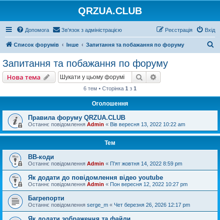
QRZUA.CLUB
Допомога
Зв'язок з адміністрацією
Реєстрація
Вхід
П
Список форумів
Інше
Запитання та побажання по форуму
о
Запитання та побажання по форуму
ш
Пошук
Розширений пошу
Нова тема
у
6 тем • Сторінка
1
з
1
к
Оголошення
Правила форуму QRZUA.CLUB
Останнє повідомлення
Admin
«
Вів вересня 13, 2022 10:22 am
Тем
BB-коди
Останнє повідомлення
Admin
«
П'ят жовтня 14, 2022 8:59 pm
Як додати до повідомлення відео youtube
Останнє повідомлення
Admin
«
Пон вересня 12, 2022 10:27 pm
Багрепорти
Останнє повідомлення
serge_m
«
Чет березня 26, 2026 12:17 pm
Як додати зображення та файли