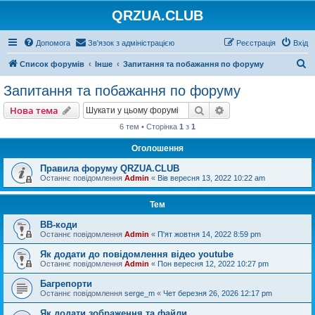
QRZUA.CLUB
Допомога
Зв'язок з адміністрацією
Реєстрація
Вхід
П
Список форумів
Інше
Запитання та побажання по форуму
о
Запитання та побажання по форуму
ш
Пошук
Розширений пошу
Нова тема
у
6 тем • Сторінка
1
з
1
к
Оголошення
Правила форуму QRZUA.CLUB
Останнє повідомлення
Admin
«
Вів вересня 13, 2022 10:22 am
Тем
BB-коди
Останнє повідомлення
Admin
«
П'ят жовтня 14, 2022 8:59 pm
Як додати до повідомлення відео youtube
Останнє повідомлення
Admin
«
Пон вересня 12, 2022 10:27 pm
Багрепорти
Останнє повідомлення
serge_m
«
Чет березня 26, 2026 12:17 pm
Як додати зображення та файли