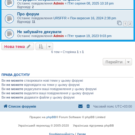
Останнє повідомлення
Admin
«
П'ят серпня 08, 2025 10:18 pm
Відповіді:
2
Про форум
Останнє повідомлення
UR5FFR
«
Пон вересня 16, 2024 2:38 pm
Відповіді:
11
1
2
Не забувайте дякувати
Останнє повідомлення
Admin
«
П'ят травня 19, 2023 9:03 pm
Нова тема
6 тем • Сторінка
1
з
1
Перейти
ПРАВА ДОСТУПУ
Ви
не можете
створювати нові теми у цьому форумі
Ви
не можете
відповідати на теми у цьому форумі
Ви
не можете
редагувати ваші повідомлення у цьому форумі
Ви
не можете
видаляти ваші повідомлення у цьому форумі
Ви
не можете
додавати файли у цьому форумі
Список форумів
Часовий пояс
UTC+03:00
Працює на
phpBB
® Forum Software © phpBB Limited
Український переклад © 2005-2020
Українська підтримка phpBB
Конфіденційність
|
Умови