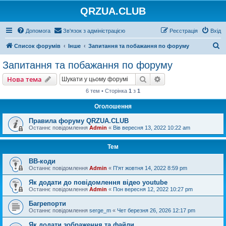
QRZUA.CLUB
Допомога
Зв'язок з адміністрацією
Реєстрація
Вхід
П
Список форумів
Інше
Запитання та побажання по форуму
о
Запитання та побажання по форуму
ш
Пошук
Розширений пошу
Нова тема
у
6 тем • Сторінка
1
з
1
к
Оголошення
Правила форуму QRZUA.CLUB
Останнє повідомлення
Admin
«
Вів вересня 13, 2022 10:22 am
Тем
BB-коди
Останнє повідомлення
Admin
«
П'ят жовтня 14, 2022 8:59 pm
Як додати до повідомлення відео youtube
Останнє повідомлення
Admin
«
Пон вересня 12, 2022 10:27 pm
Багрепорти
Останнє повідомлення
serge_m
«
Чет березня 26, 2026 12:17 pm
Як додати зображення та файли