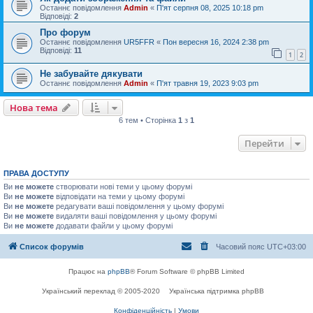
Останнє повідомлення
Admin
«
П'ят серпня 08, 2025 10:18 pm
Відповіді:
2
Про форум
Останнє повідомлення
UR5FFR
«
Пон вересня 16, 2024 2:38 pm
Відповіді:
11
1
2
Не забувайте дякувати
Останнє повідомлення
Admin
«
П'ят травня 19, 2023 9:03 pm
Нова тема
6 тем • Сторінка
1
з
1
Перейти
ПРАВА ДОСТУПУ
Ви
не можете
створювати нові теми у цьому форумі
Ви
не можете
відповідати на теми у цьому форумі
Ви
не можете
редагувати ваші повідомлення у цьому форумі
Ви
не можете
видаляти ваші повідомлення у цьому форумі
Ви
не можете
додавати файли у цьому форумі
Список форумів
Часовий пояс
UTC+03:00
Працює на
phpBB
® Forum Software © phpBB Limited
Український переклад © 2005-2020
Українська підтримка phpBB
Конфіденційність
|
Умови