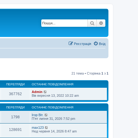
Пошук
Розширений по
Реєстрація
Вхід
21 тема • Сторінка
1
з
1
ПЕРЕГЛЯДИ
ОСТАННЄ ПОВІДОМЛЕННЯ
Admin
367762
Вів вересня 13, 2022 10:22 am
ПЕРЕГЛЯДИ
ОСТАННЄ ПОВІДОМЛЕННЯ
Ігор Віт.
1798
П'ят липня 31, 2026 7:52 pm
max123
128691
Нед червня 14, 2026 8:47 am