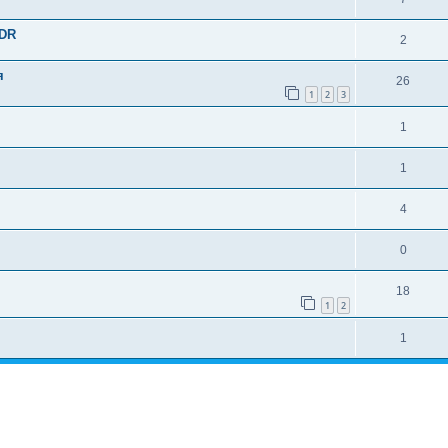
SDR
2
я
26
1
2
3
1
1
4
0
18
1
2
1