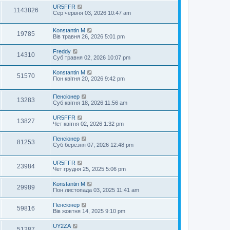
UR5FFR
1143826
Сер червня 03, 2026 10:47 am
Konstantin M
19785
Вів травня 26, 2026 5:01 pm
Freddy
14310
Суб травня 02, 2026 10:07 pm
Konstantin M
51570
Пон квітня 20, 2026 9:42 pm
Пенсіонер
13283
Суб квітня 18, 2026 11:56 am
UR5FFR
13827
Чет квітня 02, 2026 1:32 pm
Пенсіонер
81253
Суб березня 07, 2026 12:48 pm
UR5FFR
23984
Чет грудня 25, 2025 5:06 pm
Konstantin M
29989
Пон листопада 03, 2025 11:41 am
Пенсіонер
59816
Вів жовтня 14, 2025 9:10 pm
UY2ZA
51287