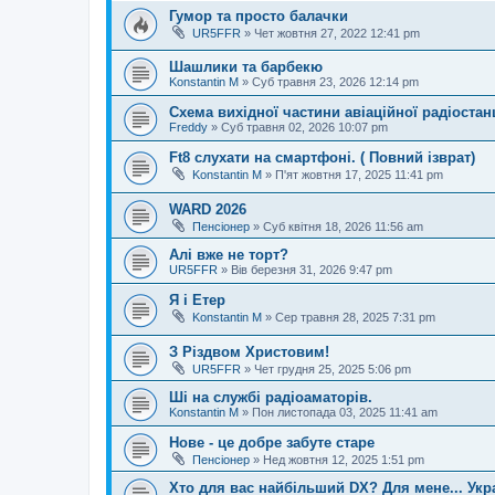
Гумор та просто балачки
UR5FFR
»
Чет жовтня 27, 2022 12:41 pm
Шашлики та барбекю
Konstantin M
»
Суб травня 23, 2026 12:14 pm
Схема вихідної частини авіаційної радіостан
Freddy
»
Суб травня 02, 2026 10:07 pm
Ft8 слухати на смартфоні. ( Повний ізврат)
Konstantin M
»
П'ят жовтня 17, 2025 11:41 pm
WARD 2026
Пенсіонер
»
Суб квітня 18, 2026 11:56 am
Алі вже не торт?
UR5FFR
»
Вів березня 31, 2026 9:47 pm
Я і Етер
Konstantin M
»
Сер травня 28, 2025 7:31 pm
З Різдвом Христовим!
UR5FFR
»
Чет грудня 25, 2025 5:06 pm
Ші на службі радіоаматорів.
Konstantin M
»
Пон листопада 03, 2025 11:41 am
Нове - це добре забуте старе
Пенсіонер
»
Нед жовтня 12, 2025 1:51 pm
Хто для вас найбільший DX? Для мене... Укра