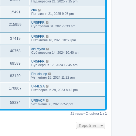
Нед вересня 21, 2025 7:15 pm
efm
15491
Пон липня 21, 2025 9:07 pm
UR5FFR
215959
Суб травня 31, 2025 9:33 am
UR5FFR
37419
П'ят квітня 18, 2025 10:50 pm
oldPsyho
40758
Суб вересня 14, 2024 10:40 am
UR5FFR
69589
Суб серпня 17, 2024 12:45 am
Пенсіонер
83120
Чет квітня 18, 2024 11:22 am
UR4LGA
170807
П'ят вересня 29, 2023 8:42 pm
UR5VCP
58234
Чет липня 06, 2023 5:52 pm
21 тема • Сторінка
1
з
1
Перейти