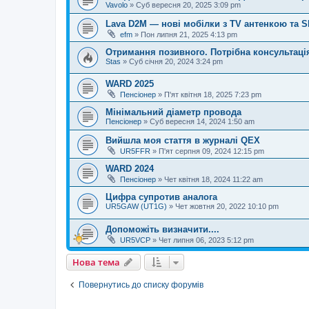
Vavolo
»
Суб вересня 20, 2025 3:09 pm
Lava D2M — нові мобілки з TV антенкою та 
efm
»
Пон липня 21, 2025 4:13 pm
Отримання позивного. Потрібна консультаці
Stas
»
Суб січня 20, 2024 3:24 pm
WARD 2025
Пенсіонер
»
П'ят квітня 18, 2025 7:23 pm
Мінімальний діаметр провода
Пенсіонер
»
Суб вересня 14, 2024 1:50 am
Вийшла моя стаття в журналі QEX
UR5FFR
»
П'ят серпня 09, 2024 12:15 pm
WARD 2024
Пенсіонер
»
Чет квітня 18, 2024 11:22 am
Цифра супротив аналога
UR5GAW (UT1G)
»
Чет жовтня 20, 2022 10:10 pm
Допоможіть визначити....
UR5VCP
»
Чет липня 06, 2023 5:12 pm
Нова тема
Повернутись до списку форумів