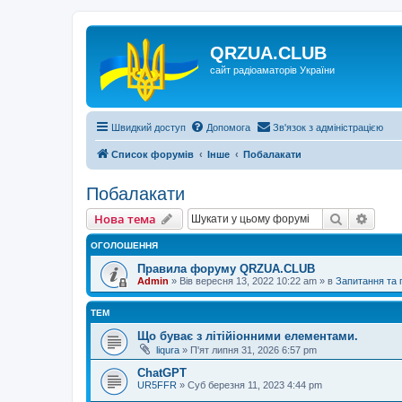
QRZUA.CLUB
сайт радіоаматорів України
Швидкий доступ
Допомога
Зв'язок з адміністрацією
Список форумів
Інше
Побалакати
Побалакати
Пошук
Розш
Нова тема
ОГОЛОШЕННЯ
Правила форуму QRZUA.CLUB
Admin
»
Вів вересня 13, 2022 10:22 am
» в
Запитання та
ТЕМ
Що буває з літійіонними елементами.
liqura
»
П'ят липня 31, 2026 6:57 pm
ChatGPT
UR5FFR
»
Суб березня 11, 2023 4:44 pm