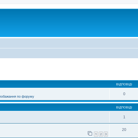
ирений пошук
ВІДПОВІДІ
0
 побажання по форуму
ВІДПОВІДІ
1
20
1
2
3