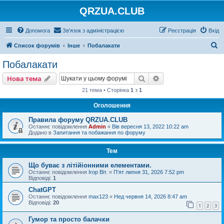
QRZUA.CLUB
Допомога
Зв'язок з адміністрацією
Реєстрація
Вхід
П
Список форумів
Інше
Побалакати
о
Побалакати
ш
Пошук
Розширений пошу
Нова тема
у
21 тема • Сторінка
1
з
1
к
Оголошення
Правила форуму QRZUA.CLUB
Останнє повідомлення
Admin
«
Вів вересня 13, 2022 10:22 am
Додано в
Запитання та побажання по форуму
Тем
Що буває з літійіонними елементами.
Останнє повідомлення
Ігор Віт.
«
П'ят липня 31, 2026 7:52 pm
Відповіді:
1
ChatGPT
Останнє повідомлення
max123
«
Нед червня 14, 2026 8:47 am
Відповіді:
20
1
2
3
Гумор та просто балачки