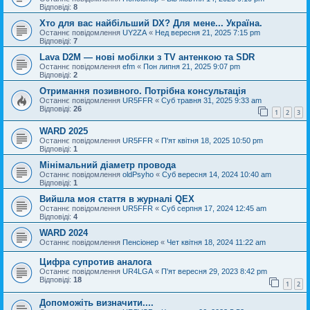
Відповіді:
8
Хто для вас найбільший DX? Для мене... Україна.
Останнє повідомлення
UY2ZA
«
Нед вересня 21, 2025 7:15 pm
Відповіді:
7
Lava D2M — нові мобілки з TV антенкою та SDR
Останнє повідомлення
efm
«
Пон липня 21, 2025 9:07 pm
Відповіді:
2
Отримання позивного. Потрібна консультація
Останнє повідомлення
UR5FFR
«
Суб травня 31, 2025 9:33 am
Відповіді:
26
1
2
3
WARD 2025
Останнє повідомлення
UR5FFR
«
П'ят квітня 18, 2025 10:50 pm
Відповіді:
1
Мінімальний діаметр провода
Останнє повідомлення
oldPsyho
«
Суб вересня 14, 2024 10:40 am
Відповіді:
1
Вийшла моя стаття в журналі QEX
Останнє повідомлення
UR5FFR
«
Суб серпня 17, 2024 12:45 am
Відповіді:
4
WARD 2024
Останнє повідомлення
Пенсіонер
«
Чет квітня 18, 2024 11:22 am
Цифра супротив аналога
Останнє повідомлення
UR4LGA
«
П'ят вересня 29, 2023 8:42 pm
Відповіді:
18
1
2
Допоможіть визначити....