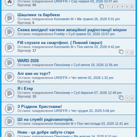
Останнє повідомлення
UR5FFR
«
Сер червня 03, 2026 10:47 am
Відповіді:
50
1
2
3
4
5
6
Шашлики та барбекю
Останнє повідомлення
Konstantin M
«
Вів травня 26, 2026 5:01 pm
Відповіді:
6
Схема вихідної частини авіаційної радіостанції мікрон
Останнє повідомлення
Freddy
«
Суб травня 02, 2026 10:07 pm
Ft8 слухати на смартфоні. ( Повний ізврат)
Останнє повідомлення
Konstantin M
«
Пон квітня 20, 2026 9:42 pm
Відповіді:
17
1
2
WARD 2026
Останнє повідомлення
Пенсіонер
«
Суб квітня 18, 2026 11:56 am
Алі вже не торт?
Останнє повідомлення
UR5FFR
«
Чет квітня 02, 2026 1:32 pm
Відповіді:
4
Я і Етер
Останнє повідомлення
Пенсіонер
«
Суб березня 07, 2026 12:48 pm
Відповіді:
10
1
2
З Різдвом Христовим!
Останнє повідомлення
UR5FFR
«
Чет грудня 25, 2025 5:06 pm
Ші на службі радіоаматорів.
Останнє повідомлення
Konstantin M
«
Пон листопада 03, 2025 11:41 am
Нове - це добре забуте старе
Останнє повідомлення
Пенсіонер
«
Вів жовтня 14, 2025 9:10 pm