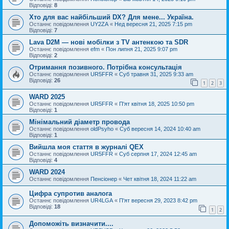
Відповіді:
8
Хто для вас найбільший DX? Для мене... Україна.
Останнє повідомлення
UY2ZA
«
Нед вересня 21, 2025 7:15 pm
Відповіді:
7
Lava D2M — нові мобілки з TV антенкою та SDR
Останнє повідомлення
efm
«
Пон липня 21, 2025 9:07 pm
Відповіді:
2
Отримання позивного. Потрібна консультація
Останнє повідомлення
UR5FFR
«
Суб травня 31, 2025 9:33 am
Відповіді:
26
1
2
3
WARD 2025
Останнє повідомлення
UR5FFR
«
П'ят квітня 18, 2025 10:50 pm
Відповіді:
1
Мінімальний діаметр провода
Останнє повідомлення
oldPsyho
«
Суб вересня 14, 2024 10:40 am
Відповіді:
1
Вийшла моя стаття в журналі QEX
Останнє повідомлення
UR5FFR
«
Суб серпня 17, 2024 12:45 am
Відповіді:
4
WARD 2024
Останнє повідомлення
Пенсіонер
«
Чет квітня 18, 2024 11:22 am
Цифра супротив аналога
Останнє повідомлення
UR4LGA
«
П'ят вересня 29, 2023 8:42 pm
Відповіді:
18
1
2
Допоможіть визначити....