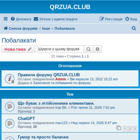
QRZUA.CLUB
Допомога
Зв'язок з адміністрацією
Реєстрація
Вхід
П
Список форумів
Інше
Побалакати
о
Побалакати
ш
Пошук
Розширений пошу
Нова тема
у
21 тема • Сторінка
1
з
1
к
Оголошення
Правила форуму QRZUA.CLUB
Останнє повідомлення
Admin
«
Вів вересня 13, 2022 10:22 am
Додано в
Запитання та побажання по форуму
Тем
Що буває з літійіонними елементами.
Останнє повідомлення
Ігор Віт.
«
П'ят липня 31, 2026 7:52 pm
Відповіді:
1
ChatGPT
Останнє повідомлення
max123
«
Нед червня 14, 2026 8:47 am
Відповіді:
20
1
2
3
Гумор та просто балачки