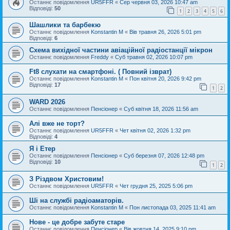
Останнє повідомлення
UR5FFR
«
Сер червня 03, 2026 10:47 am
Відповіді:
50
1
2
3
4
5
6
Шашлики та барбекю
Останнє повідомлення
Konstantin M
«
Вів травня 26, 2026 5:01 pm
Відповіді:
6
Схема вихідної частини авіаційної радіостанції мікрон
Останнє повідомлення
Freddy
«
Суб травня 02, 2026 10:07 pm
Ft8 слухати на смартфоні. ( Повний ізврат)
Останнє повідомлення
Konstantin M
«
Пон квітня 20, 2026 9:42 pm
Відповіді:
17
1
2
WARD 2026
Останнє повідомлення
Пенсіонер
«
Суб квітня 18, 2026 11:56 am
Алі вже не торт?
Останнє повідомлення
UR5FFR
«
Чет квітня 02, 2026 1:32 pm
Відповіді:
4
Я і Етер
Останнє повідомлення
Пенсіонер
«
Суб березня 07, 2026 12:48 pm
Відповіді:
10
1
2
З Різдвом Христовим!
Останнє повідомлення
UR5FFR
«
Чет грудня 25, 2025 5:06 pm
Ші на службі радіоаматорів.
Останнє повідомлення
Konstantin M
«
Пон листопада 03, 2025 11:41 am
Нове - це добре забуте старе
Останнє повідомлення
Пенсіонер
«
Вів жовтня 14, 2025 9:10 pm