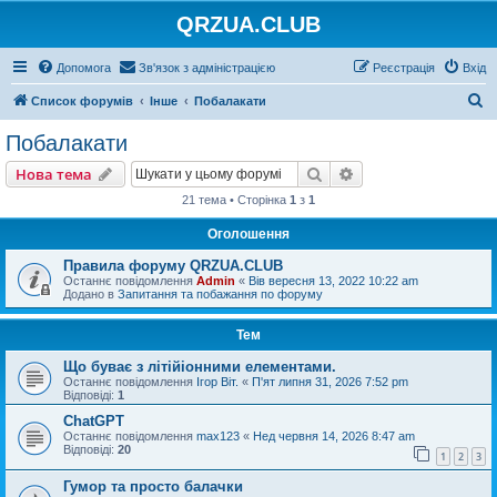
QRZUA.CLUB
Допомога
Зв'язок з адміністрацією
Реєстрація
Вхід
П
Список форумів
Інше
Побалакати
о
Побалакати
ш
Пошук
Розширений пошу
Нова тема
у
21 тема • Сторінка
1
з
1
к
Оголошення
Правила форуму QRZUA.CLUB
Останнє повідомлення
Admin
«
Вів вересня 13, 2022 10:22 am
Додано в
Запитання та побажання по форуму
Тем
Що буває з літійіонними елементами.
Останнє повідомлення
Ігор Віт.
«
П'ят липня 31, 2026 7:52 pm
Відповіді:
1
ChatGPT
Останнє повідомлення
max123
«
Нед червня 14, 2026 8:47 am
Відповіді:
20
1
2
3
Гумор та просто балачки