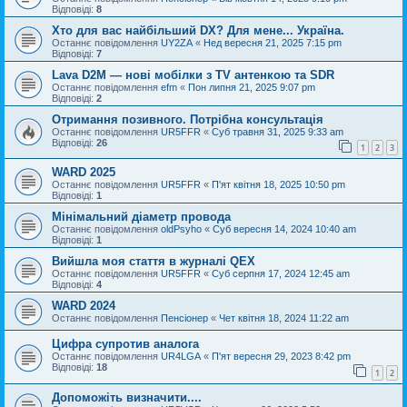
Відповіді:
8
Хто для вас найбільший DX? Для мене... Україна.
Останнє повідомлення
UY2ZA
«
Нед вересня 21, 2025 7:15 pm
Відповіді:
7
Lava D2M — нові мобілки з TV антенкою та SDR
Останнє повідомлення
efm
«
Пон липня 21, 2025 9:07 pm
Відповіді:
2
Отримання позивного. Потрібна консультація
Останнє повідомлення
UR5FFR
«
Суб травня 31, 2025 9:33 am
Відповіді:
26
1
2
3
WARD 2025
Останнє повідомлення
UR5FFR
«
П'ят квітня 18, 2025 10:50 pm
Відповіді:
1
Мінімальний діаметр провода
Останнє повідомлення
oldPsyho
«
Суб вересня 14, 2024 10:40 am
Відповіді:
1
Вийшла моя стаття в журналі QEX
Останнє повідомлення
UR5FFR
«
Суб серпня 17, 2024 12:45 am
Відповіді:
4
WARD 2024
Останнє повідомлення
Пенсіонер
«
Чет квітня 18, 2024 11:22 am
Цифра супротив аналога
Останнє повідомлення
UR4LGA
«
П'ят вересня 29, 2023 8:42 pm
Відповіді:
18
1
2
Допоможіть визначити....