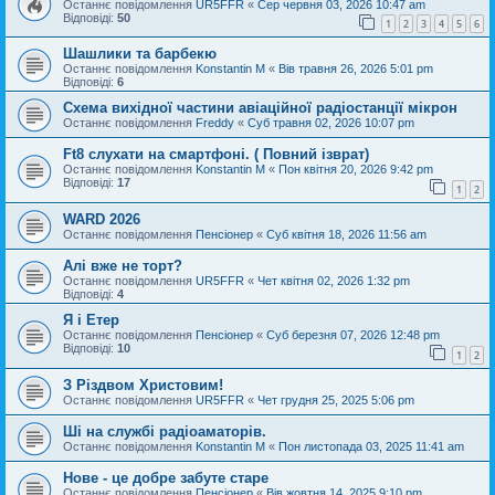
Останнє повідомлення
UR5FFR
«
Сер червня 03, 2026 10:47 am
Відповіді:
50
1
2
3
4
5
6
Шашлики та барбекю
Останнє повідомлення
Konstantin M
«
Вів травня 26, 2026 5:01 pm
Відповіді:
6
Схема вихідної частини авіаційної радіостанції мікрон
Останнє повідомлення
Freddy
«
Суб травня 02, 2026 10:07 pm
Ft8 слухати на смартфоні. ( Повний ізврат)
Останнє повідомлення
Konstantin M
«
Пон квітня 20, 2026 9:42 pm
Відповіді:
17
1
2
WARD 2026
Останнє повідомлення
Пенсіонер
«
Суб квітня 18, 2026 11:56 am
Алі вже не торт?
Останнє повідомлення
UR5FFR
«
Чет квітня 02, 2026 1:32 pm
Відповіді:
4
Я і Етер
Останнє повідомлення
Пенсіонер
«
Суб березня 07, 2026 12:48 pm
Відповіді:
10
1
2
З Різдвом Христовим!
Останнє повідомлення
UR5FFR
«
Чет грудня 25, 2025 5:06 pm
Ші на службі радіоаматорів.
Останнє повідомлення
Konstantin M
«
Пон листопада 03, 2025 11:41 am
Нове - це добре забуте старе
Останнє повідомлення
Пенсіонер
«
Вів жовтня 14, 2025 9:10 pm