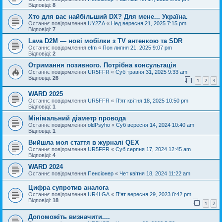
Відповіді:
8
Хто для вас найбільший DX? Для мене... Україна.
Останнє повідомлення
UY2ZA
«
Нед вересня 21, 2025 7:15 pm
Відповіді:
7
Lava D2M — нові мобілки з TV антенкою та SDR
Останнє повідомлення
efm
«
Пон липня 21, 2025 9:07 pm
Відповіді:
2
Отримання позивного. Потрібна консультація
Останнє повідомлення
UR5FFR
«
Суб травня 31, 2025 9:33 am
Відповіді:
26
1
2
3
WARD 2025
Останнє повідомлення
UR5FFR
«
П'ят квітня 18, 2025 10:50 pm
Відповіді:
1
Мінімальний діаметр провода
Останнє повідомлення
oldPsyho
«
Суб вересня 14, 2024 10:40 am
Відповіді:
1
Вийшла моя стаття в журналі QEX
Останнє повідомлення
UR5FFR
«
Суб серпня 17, 2024 12:45 am
Відповіді:
4
WARD 2024
Останнє повідомлення
Пенсіонер
«
Чет квітня 18, 2024 11:22 am
Цифра супротив аналога
Останнє повідомлення
UR4LGA
«
П'ят вересня 29, 2023 8:42 pm
Відповіді:
18
1
2
Допоможіть визначити....