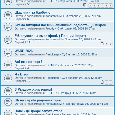
Останнє повідомлення
UR5FFR
«
Сер червня 03, 2026 10:47 am
Відповіді:
50
1
2
3
4
5
6
Шашлики та барбекю
Останнє повідомлення
Konstantin M
«
Вів травня 26, 2026 5:01 pm
Відповіді:
6
Схема вихідної частини авіаційної радіостанції мікрон
Останнє повідомлення
Freddy
«
Суб травня 02, 2026 10:07 pm
Ft8 слухати на смартфоні. ( Повний ізврат)
Останнє повідомлення
Konstantin M
«
Пон квітня 20, 2026 9:42 pm
Відповіді:
17
1
2
WARD 2026
Останнє повідомлення
Пенсіонер
«
Суб квітня 18, 2026 11:56 am
Алі вже не торт?
Останнє повідомлення
UR5FFR
«
Чет квітня 02, 2026 1:32 pm
Відповіді:
4
Я і Етер
Останнє повідомлення
Пенсіонер
«
Суб березня 07, 2026 12:48 pm
Відповіді:
10
1
2
З Різдвом Христовим!
Останнє повідомлення
UR5FFR
«
Чет грудня 25, 2025 5:06 pm
Ші на службі радіоаматорів.
Останнє повідомлення
Konstantin M
«
Пон листопада 03, 2025 11:41 am
Нове - це добре забуте старе
Останнє повідомлення
Пенсіонер
«
Вів жовтня 14, 2025 9:10 pm