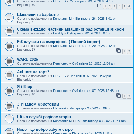
Останнє повідомлення
UR5FFR
«
Сер червня 03, 2026 10:47 am
Відповіді:
50
1
2
3
4
5
6
Шашлики та барбекю
Останнє повідомлення
Konstantin M
«
Вів травня 26, 2026 5:01 pm
Відповіді:
6
Схема вихідної частини авіаційної радіостанції мікрон
Останнє повідомлення
Freddy
«
Суб травня 02, 2026 10:07 pm
Ft8 слухати на смартфоні. ( Повний ізврат)
Останнє повідомлення
Konstantin M
«
Пон квітня 20, 2026 9:42 pm
Відповіді:
17
1
2
WARD 2026
Останнє повідомлення
Пенсіонер
«
Суб квітня 18, 2026 11:56 am
Алі вже не торт?
Останнє повідомлення
UR5FFR
«
Чет квітня 02, 2026 1:32 pm
Відповіді:
4
Я і Етер
Останнє повідомлення
Пенсіонер
«
Суб березня 07, 2026 12:48 pm
Відповіді:
10
1
2
З Різдвом Христовим!
Останнє повідомлення
UR5FFR
«
Чет грудня 25, 2025 5:06 pm
Ші на службі радіоаматорів.
Останнє повідомлення
Konstantin M
«
Пон листопада 03, 2025 11:41 am
Нове - це добре забуте старе
Останнє повідомлення
Пенсіонер
«
Вів жовтня 14, 2025 9:10 pm