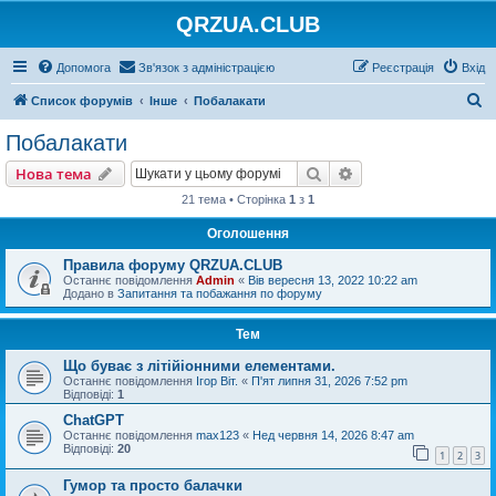
QRZUA.CLUB
Допомога
Зв'язок з адміністрацією
Реєстрація
Вхід
П
Список форумів
Інше
Побалакати
о
Побалакати
ш
Пошук
Розширений пошу
Нова тема
у
21 тема • Сторінка
1
з
1
к
Оголошення
Правила форуму QRZUA.CLUB
Останнє повідомлення
Admin
«
Вів вересня 13, 2022 10:22 am
Додано в
Запитання та побажання по форуму
Тем
Що буває з літійіонними елементами.
Останнє повідомлення
Ігор Віт.
«
П'ят липня 31, 2026 7:52 pm
Відповіді:
1
ChatGPT
Останнє повідомлення
max123
«
Нед червня 14, 2026 8:47 am
Відповіді:
20
1
2
3
Гумор та просто балачки