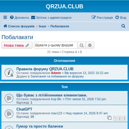
QRZUA.CLUB
Допомога
Зв'язок з адміністрацією
Реєстрація
Вхід
П
Список форумів
Інше
Побалакати
о
Побалакати
ш
Пошук
Розширений пошу
Нова тема
у
21 тема • Сторінка
1
з
1
к
Оголошення
Правила форуму QRZUA.CLUB
Останнє повідомлення
Admin
«
Вів вересня 13, 2022 10:22 am
Додано в
Запитання та побажання по форуму
Тем
Що буває з літійіонними елементами.
Останнє повідомлення
Ігор Віт.
«
П'ят липня 31, 2026 7:52 pm
Відповіді:
1
ChatGPT
Останнє повідомлення
max123
«
Нед червня 14, 2026 8:47 am
Відповіді:
20
1
2
3
Гумор та просто балачки