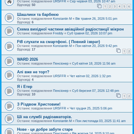
Останнє повідомлення
UR5FFR
«
Сер червня 03, 2026 10:47 am
Відповіді:
50
1
2
3
4
5
6
Шашлики та барбекю
Останнє повідомлення
Konstantin M
«
Вів травня 26, 2026 5:01 pm
Відповіді:
6
Схема вихідної частини авіаційної радіостанції мікрон
Останнє повідомлення
Freddy
«
Суб травня 02, 2026 10:07 pm
Ft8 слухати на смартфоні. ( Повний ізврат)
Останнє повідомлення
Konstantin M
«
Пон квітня 20, 2026 9:42 pm
Відповіді:
17
1
2
WARD 2026
Останнє повідомлення
Пенсіонер
«
Суб квітня 18, 2026 11:56 am
Алі вже не торт?
Останнє повідомлення
UR5FFR
«
Чет квітня 02, 2026 1:32 pm
Відповіді:
4
Я і Етер
Останнє повідомлення
Пенсіонер
«
Суб березня 07, 2026 12:48 pm
Відповіді:
10
1
2
З Різдвом Христовим!
Останнє повідомлення
UR5FFR
«
Чет грудня 25, 2025 5:06 pm
Ші на службі радіоаматорів.
Останнє повідомлення
Konstantin M
«
Пон листопада 03, 2025 11:41 am
Нове - це добре забуте старе
Останнє повідомлення
Пенсіонер
«
Вів жовтня 14, 2025 9:10 pm