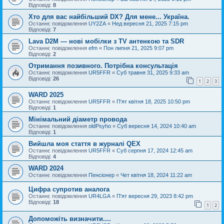
Відповіді:
8
Хто для вас найбільший DX? Для мене... Україна.
Останнє повідомлення
UY2ZA
«
Нед вересня 21, 2025 7:15 pm
Відповіді:
7
Lava D2M — нові мобілки з TV антенкою та SDR
Останнє повідомлення
efm
«
Пон липня 21, 2025 9:07 pm
Відповіді:
2
Отримання позивного. Потрібна консультація
Останнє повідомлення
UR5FFR
«
Суб травня 31, 2025 9:33 am
Відповіді:
26
1
2
3
WARD 2025
Останнє повідомлення
UR5FFR
«
П'ят квітня 18, 2025 10:50 pm
Відповіді:
1
Мінімальний діаметр провода
Останнє повідомлення
oldPsyho
«
Суб вересня 14, 2024 10:40 am
Відповіді:
1
Вийшла моя стаття в журналі QEX
Останнє повідомлення
UR5FFR
«
Суб серпня 17, 2024 12:45 am
Відповіді:
4
WARD 2024
Останнє повідомлення
Пенсіонер
«
Чет квітня 18, 2024 11:22 am
Цифра супротив аналога
Останнє повідомлення
UR4LGA
«
П'ят вересня 29, 2023 8:42 pm
Відповіді:
18
1
2
Допоможіть визначити....