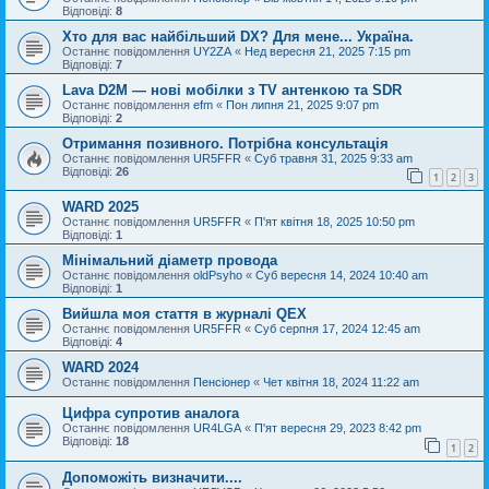
Відповіді:
8
Хто для вас найбільший DX? Для мене... Україна.
Останнє повідомлення
UY2ZA
«
Нед вересня 21, 2025 7:15 pm
Відповіді:
7
Lava D2M — нові мобілки з TV антенкою та SDR
Останнє повідомлення
efm
«
Пон липня 21, 2025 9:07 pm
Відповіді:
2
Отримання позивного. Потрібна консультація
Останнє повідомлення
UR5FFR
«
Суб травня 31, 2025 9:33 am
Відповіді:
26
1
2
3
WARD 2025
Останнє повідомлення
UR5FFR
«
П'ят квітня 18, 2025 10:50 pm
Відповіді:
1
Мінімальний діаметр провода
Останнє повідомлення
oldPsyho
«
Суб вересня 14, 2024 10:40 am
Відповіді:
1
Вийшла моя стаття в журналі QEX
Останнє повідомлення
UR5FFR
«
Суб серпня 17, 2024 12:45 am
Відповіді:
4
WARD 2024
Останнє повідомлення
Пенсіонер
«
Чет квітня 18, 2024 11:22 am
Цифра супротив аналога
Останнє повідомлення
UR4LGA
«
П'ят вересня 29, 2023 8:42 pm
Відповіді:
18
1
2
Допоможіть визначити....