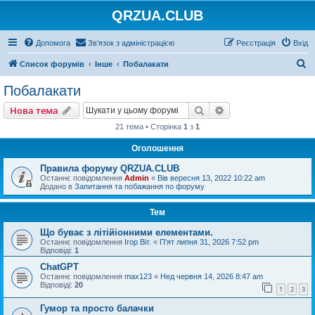
QRZUA.CLUB
Допомога
Зв'язок з адміністрацією
Реєстрація
Вхід
П
Список форумів
Інше
Побалакати
о
Побалакати
ш
Пошук
Розширений пошу
Нова тема
у
21 тема • Сторінка
1
з
1
к
Оголошення
Правила форуму QRZUA.CLUB
Останнє повідомлення
Admin
«
Вів вересня 13, 2022 10:22 am
Додано в
Запитання та побажання по форуму
Тем
Що буває з літійіонними елементами.
Останнє повідомлення
Ігор Віт.
«
П'ят липня 31, 2026 7:52 pm
Відповіді:
1
ChatGPT
Останнє повідомлення
max123
«
Нед червня 14, 2026 8:47 am
Відповіді:
20
1
2
3
Гумор та просто балачки