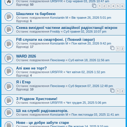
Останнє повідомлення
UR5FFR
«
Сер червня 03, 2026 10:47 am
Відповіді:
50
1
2
3
4
5
6
Шашлики та барбекю
Останнє повідомлення
Konstantin M
«
Вів травня 26, 2026 5:01 pm
Відповіді:
6
Схема вихідної частини авіаційної радіостанції мікрон
Останнє повідомлення
Freddy
«
Суб травня 02, 2026 10:07 pm
Ft8 слухати на смартфоні. ( Повний ізврат)
Останнє повідомлення
Konstantin M
«
Пон квітня 20, 2026 9:42 pm
Відповіді:
17
1
2
WARD 2026
Останнє повідомлення
Пенсіонер
«
Суб квітня 18, 2026 11:56 am
Алі вже не торт?
Останнє повідомлення
UR5FFR
«
Чет квітня 02, 2026 1:32 pm
Відповіді:
4
Я і Етер
Останнє повідомлення
Пенсіонер
«
Суб березня 07, 2026 12:48 pm
Відповіді:
10
1
2
З Різдвом Христовим!
Останнє повідомлення
UR5FFR
«
Чет грудня 25, 2025 5:06 pm
Ші на службі радіоаматорів.
Останнє повідомлення
Konstantin M
«
Пон листопада 03, 2025 11:41 am
Нове - це добре забуте старе
Останнє повідомлення
Пенсіонер
«
Вів жовтня 14, 2025 9:10 pm