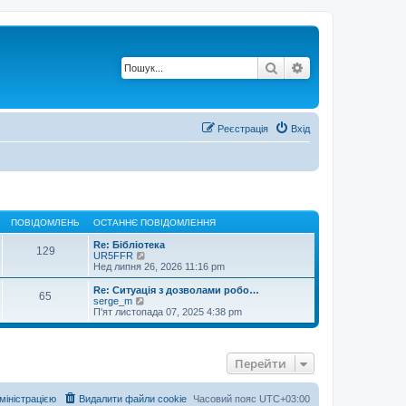
Пошук
Розширений по
Реєстрація
Вхід
ПОВІДОМЛЕНЬ
ОСТАННЄ ПОВІДОМЛЕННЯ
Re: Бібліотека
129
П
UR5FFR
е
Нед липня 26, 2026 11:16 pm
р
е
Re: Ситуація з дозволами робо…
65
г
П
serge_m
л
е
П'ят листопада 07, 2025 4:38 pm
я
р
н
е
у
г
т
л
Перейти
и
я
о
н
с
у
т
т
дміністрацією
Видалити файли cookie
Часовий пояс
UTC+03:00