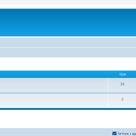
ТЕМ
16
2
Зв'язок з а