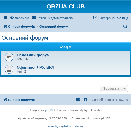
QRZUA.CLUB
Допомога
Зв'язок з адміністрацією
Реєстрація
Вхід
П
Список форумів
Основний форум
о
Основний форум
ш
Форум
у
к
Основний форум
Тем:
16
Офіційно. ЛРУ, ВРЛ
Тем:
2
Перейти
Список форумів
Часовий пояс
UTC+03:00
Працює на
phpBB
® Forum Software © phpBB Limited
Український переклад © 2005-2020
Українська підтримка phpBB
Конфіденційність
|
Умови