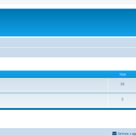
ТЕМ
16
2
Зв'язок з а