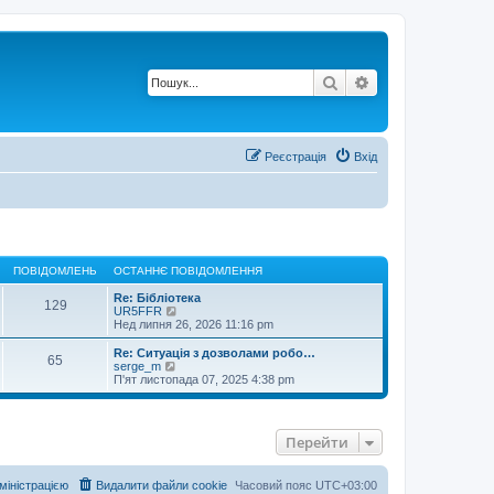
Пошук
Розширений по
Реєстрація
Вхід
ПОВІДОМЛЕНЬ
ОСТАННЄ ПОВІДОМЛЕННЯ
Re: Бібліотека
129
П
UR5FFR
е
Нед липня 26, 2026 11:16 pm
р
е
Re: Ситуація з дозволами робо…
65
г
П
serge_m
л
е
П'ят листопада 07, 2025 4:38 pm
я
р
н
е
у
г
т
л
Перейти
и
я
о
н
с
у
т
т
дміністрацією
Видалити файли cookie
Часовий пояс
UTC+03:00