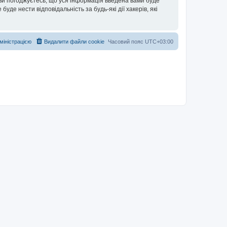
 ви погоджуєтесь, що уся інформація введена вами буде
уде нести відповідальність за будь-які дії хакерів, які
дміністрацією
Видалити файли cookie
Часовий пояс
UTC+03:00