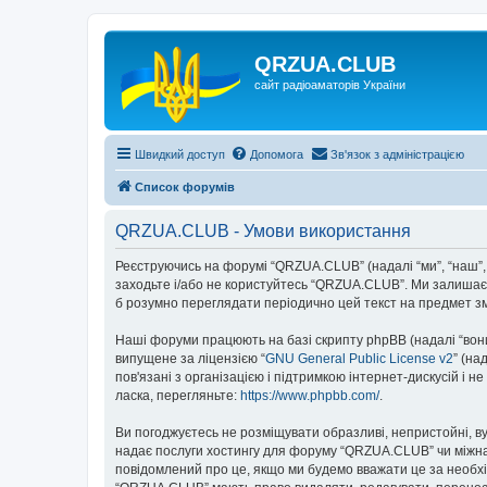
QRZUA.CLUB
сайт радіоаматорів України
Швидкий доступ
Допомога
Зв'язок з адміністрацією
Список форумів
QRZUA.CLUB - Умови використання
Реєструючись на форумі “QRZUA.CLUB” (надалі “ми”, “наш”, “
заходьте і/або не користуйтесь “QRZUA.CLUB”. Ми залишаєм
б розумно переглядати періодично цей текст на предмет з
Наші форуми працюють на базі скрипту phpBB (надалі “вони”
випущене за ліцензією “
GNU General Public License v2
” (на
пов'язані з організацією і підтримкою інтернет-дискусій і 
ласка, перегляньте:
https://www.phpbb.com/
.
Ви погоджуєтесь не розміщувати образливі, непристойні, вул
надає послуги хостингу для форуму “QRZUA.CLUB” чи міжнаро
повідомлений про це, якщо ми будемо вважати це за необхі