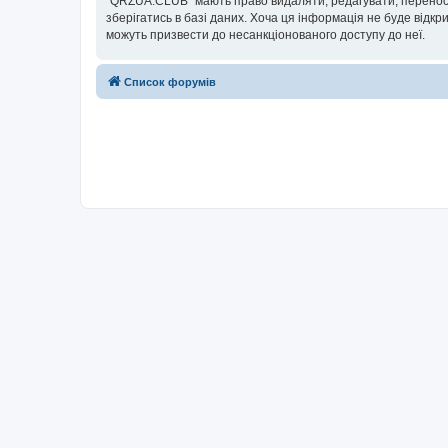
“QRZUA.CLUB” мають право видаляти, редагувати, переносит
зберігатись в базі даних. Хоча ця інформація не буде відкри
можуть призвести до несанкціонованого доступу до неї.
Список форумів