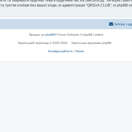
и та закривати будь-яку тему в будь-який час на свій розсуд . Як користувач
та третім особам без вашої згоди, ні адміністрація “QRZUA.CLUB”, ні phpBB не б
Зв'язок з а
Працює на
phpBB
® Forum Software © phpBB Limited
Український переклад © 2005-2020
Українська підтримка phpBB
Конфіденційність
|
Умови