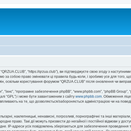
QRZUA.CLUB”, “https://qrzua.club”), ви підтверджуєте свою згоду з наступними
о за собою право змінювати ці правила будь-коли, і зробимо усе для того, щ
мін, оскільки користування форумом “QRZUA.CLUB” після оновлення чи виправ
, “їхнє”, “програмне забезпечення phpBB”, “www.phpbb.com”, “phpBB Group”, 
далі “GPL”) і може бути завантаженим з сайту
www.phpbb.com
. Обмеження ліце
не впливають на те, що дозволяється/забороняється адміністрацією чи на повед
ьгарні, наклепницькі, ненависні, погрозливі, порнографічні та інші матеріали,
дне право. Такі дії можуть призвести до негайної і постійної відмови у дост
дне. IP-адреси усіх повідомлень зберігаються для забезпечення проведення т