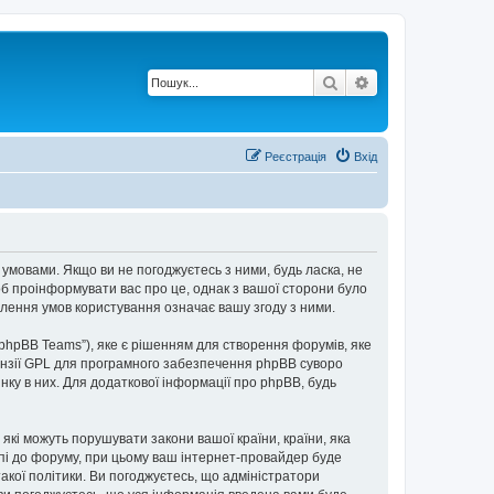
Пошук
Розширений по
Реєстрація
Вхід
 умовами. Якщо ви не погоджуєтесь з ними, будь ласка, не
об проінформувати вас про це, однак з вашої сторони було
лення умов користування означає вашу згоду з ними.
“phpBB Teams”), яке є рішенням для створення форумів, яке
нзії GPL для програмного забезпечення phpBB суворо
інку в них. Для додаткової інформації про phpBB, будь
 які можуть порушувати закони вашої країни, країни, яка
упі до форуму, при цьому ваш інтернет-провайдер буде
акої політики. Ви погоджуєтесь, що адміністратори