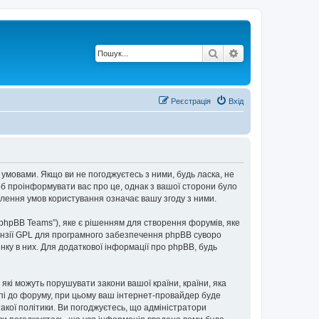
Пошук
Розширений по
Реєстрація
Вхід
 умовами. Якщо ви не погоджуєтесь з ними, будь ласка, не
об проінформувати вас про це, однак з вашої сторони було
лення умов користування означає вашу згоду з ними.
“phpBB Teams”), яке є рішенням для створення форумів, яке
нзії GPL для програмного забезпечення phpBB суворо
інку в них. Для додаткової інформації про phpBB, будь
 які можуть порушувати закони вашої країни, країни, яка
упі до форуму, при цьому ваш інтернет-провайдер буде
акої політики. Ви погоджуєтесь, що адміністратори