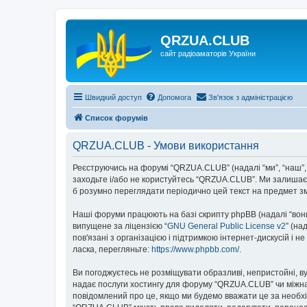
QRZUA.CLUB
сайт радіоаматорів України
Швидкий доступ
Допомога
Зв'язок з адміністрацією
Список форумів
QRZUA.CLUB - Умови використання
Реєструючись на форумі “QRZUA.CLUB” (надалі “ми”, “наш”, “
заходьте і/або не користуйтесь “QRZUA.CLUB”. Ми залишаєм
б розумно переглядати періодично цей текст на предмет з
Наші форуми працюють на базі скрипту phpBB (надалі “вони”
випущене за ліцензією “
GNU General Public License v2
” (на
пов'язані з організацією і підтримкою інтернет-дискусій і 
ласка, перегляньте:
https://www.phpbb.com/
.
Ви погоджуєтесь не розміщувати образливі, непристойні, вул
надає послуги хостингу для форуму “QRZUA.CLUB” чи міжнаро
повідомлений про це, якщо ми будемо вважати це за необхі