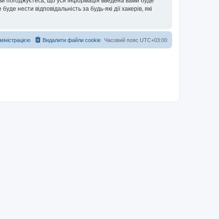
 ви погоджуєтесь, що уся інформація введена вами буде
уде нести відповідальність за будь-які дії хакерів, які
дміністрацією
Видалити файли cookie
Часовий пояс
UTC+03:00