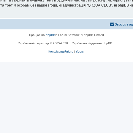
и та закривати будь-яку тему в будь-який час на свій розсуд . Як користувач
та третім особам без вашої згоди, ні адміністрація “QRZUA.CLUB”, ні phpBB не б
Зв'язок з а
Працює на
phpBB
® Forum Software © phpBB Limited
Український переклад © 2005-2020
Українська підтримка phpBB
Конфіденційність
|
Умови