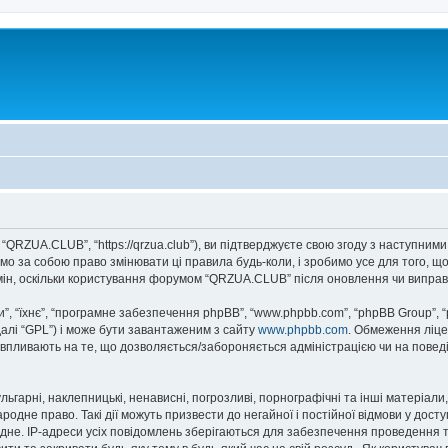
QRZUA.CLUB”, “https://qrzua.club”), ви підтверджуєте свою згоду з наступними
о за собою право змінювати ці правила будь-коли, і зробимо усе для того, щ
мін, оскільки користування форумом “QRZUA.CLUB” після оновлення чи виправ
, “їхнє”, “програмне забезпечення phpBB”, “www.phpbb.com”, “phpBB Group”, 
далі “GPL”) і може бути завантаженим з сайту
www.phpbb.com
. Обмеження ліце
не впливають на те, що дозволяється/забороняється адміністрацією чи на повед
ьгарні, наклепницькі, ненависні, погрозливі, порнографічні та інші матеріали,
дне право. Такі дії можуть призвести до негайної і постійної відмови у дост
дне. IP-адреси усіх повідомлень зберігаються для забезпечення проведення т