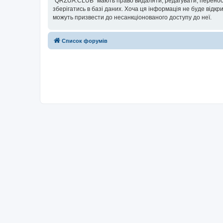
“QRZUA.CLUB” мають право видаляти, редагувати, переносит
зберігатись в базі даних. Хоча ця інформація не буде відкри
можуть призвести до несанкціонованого доступу до неї.
Список форумів