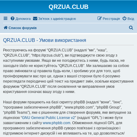
QRZUA.CLUB
Допомога
Зв'язок з адміністрацією
Реєстрація
Вхід
П
Список форумів
о
QRZUA.CLUB - Умови використання
ш
у
Реєструючись на форумі “QRZUA.CLUB” (надалі “ми”, “наш”,
“QRZUA.CLUB”, “https://qrzua.club”), ви підтверджуєте свою згоду з
к
наступними умовами. Якщо ви не погоджуєтесь з ними, будь ласка, не
заходьте і/або не користуйтесь “QRZUA.CLUB”. Ми залишаємо за собою
право змінювати ці правила будь-коли, і зробимо усе для того, щоб
проінформувати вас про це, однак з вашої сторони було б розумно
переглядати періодично цей текст на предмет змін, оскільки користування
форумом “QRZUA.CLUB” після оновлення чи виправлення умов
користування означає вашу згоду з ними.
Наші форуми працюють на базі скрипту phpBB (надалі “вони”, “їхнє”,
“програмне забезпечення phpBB”, “www.phpbb.com”, “phpBB Group”,
“phpBB Teams”), яке є рішенням для створення форумів, яке випущене за
ліцензією “
GNU General Public License v2
” (надалі “GPL”) і може бути
завантаженим з сайту
www.phpbb.com
. Обмеження ліцензії GPL для
програмного забезпечення phpBB суворо пов'язані з організацією і
підтримкою інтернет-дискусій і не впливають на те, що дозволяється/