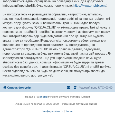
забороняється адміністрацією чи на поведінку в них. Для додаткової
інформації про phpBB, будь ласка, перегляньте:
https://www.phpbb.com/
.
Ви погоджуєтесь не розміщувати образливі, непристойні, вульгарні,
наклепницькі, ненависні, погрозливі, порнографічні та інші матеріали, які
можуть порушувати закони вашої країни, країни, яка надає послуги
хостингу для форуму “QRZUA.CLUB” чи міжнародне право. Такі дії можуть
призвести до негайної і постійної відмови у доступі до форуму, при цьому
ваш інтернет-провайдер буде повідомлений про це, якщо ми будемо
вважати це за необхідне. IP-адреси усіх повідомлень зберігаються для
забезпечення проведення такої політики. Ви погоджуєтесь, що
адміністратори “QRZUA.CLUB” мають право видаляти, редагувати,
переносити та закривати будь-яку тему в будь-який час на свій розсуд . Як
користувач ви погоджуєтесь, що уся інформація введена вами буде
зберігатись в базі даних. Хоча ця інформація не буде відкрита третім
особам без вашої згоди, ні адміністрація “QRZUA.CLUB”, ні phpBB не буде
нести відповідальність за будь-які дії хакерів, які можуть призвести до
несанкціонованого доступу до неї.
Список форумів
Часовий пояс
UTC+03:00
Працює на
phpBB
® Forum Software © phpBB Limited
Український переклад © 2005-2020
Українська підтримка phpBB
Конфіденційність
|
Умови