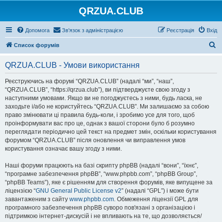
QRZUA.CLUB
Допомога
Зв'язок з адміністрацією
Реєстрація
Вхід
П
Список форумів
о
QRZUA.CLUB - Умови використання
ш
у
Реєструючись на форумі “QRZUA.CLUB” (надалі “ми”, “наш”,
“QRZUA.CLUB”, “https://qrzua.club”), ви підтверджуєте свою згоду з
к
наступними умовами. Якщо ви не погоджуєтесь з ними, будь ласка, не
заходьте і/або не користуйтесь “QRZUA.CLUB”. Ми залишаємо за собою
право змінювати ці правила будь-коли, і зробимо усе для того, щоб
проінформувати вас про це, однак з вашої сторони було б розумно
переглядати періодично цей текст на предмет змін, оскільки користування
форумом “QRZUA.CLUB” після оновлення чи виправлення умов
користування означає вашу згоду з ними.
Наші форуми працюють на базі скрипту phpBB (надалі “вони”, “їхнє”,
“програмне забезпечення phpBB”, “www.phpbb.com”, “phpBB Group”,
“phpBB Teams”), яке є рішенням для створення форумів, яке випущене за
ліцензією “
GNU General Public License v2
” (надалі “GPL”) і може бути
завантаженим з сайту
www.phpbb.com
. Обмеження ліцензії GPL для
програмного забезпечення phpBB суворо пов'язані з організацією і
підтримкою інтернет-дискусій і не впливають на те, що дозволяється/