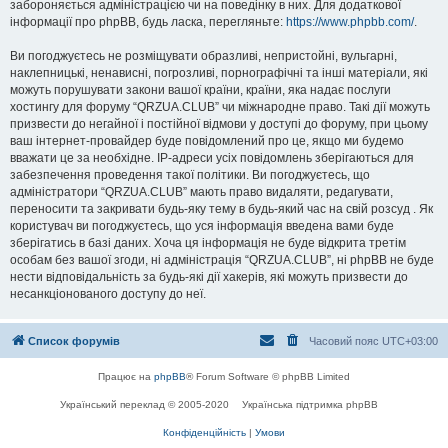
забороняється адміністрацією чи на поведінку в них. Для додаткової
інформації про phpBB, будь ласка, перегляньте:
https://www.phpbb.com/
.
Ви погоджуєтесь не розміщувати образливі, непристойні, вульгарні,
наклепницькі, ненависні, погрозливі, порнографічні та інші матеріали, які
можуть порушувати закони вашої країни, країни, яка надає послуги
хостингу для форуму “QRZUA.CLUB” чи міжнародне право. Такі дії можуть
призвести до негайної і постійної відмови у доступі до форуму, при цьому
ваш інтернет-провайдер буде повідомлений про це, якщо ми будемо
вважати це за необхідне. IP-адреси усіх повідомлень зберігаються для
забезпечення проведення такої політики. Ви погоджуєтесь, що
адміністратори “QRZUA.CLUB” мають право видаляти, редагувати,
переносити та закривати будь-яку тему в будь-який час на свій розсуд . Як
користувач ви погоджуєтесь, що уся інформація введена вами буде
зберігатись в базі даних. Хоча ця інформація не буде відкрита третім
особам без вашої згоди, ні адміністрація “QRZUA.CLUB”, ні phpBB не буде
нести відповідальність за будь-які дії хакерів, які можуть призвести до
несанкціонованого доступу до неї.
Список форумів
Часовий пояс
UTC+03:00
Працює на
phpBB
® Forum Software © phpBB Limited
Український переклад © 2005-2020
Українська підтримка phpBB
Конфіденційність
|
Умови