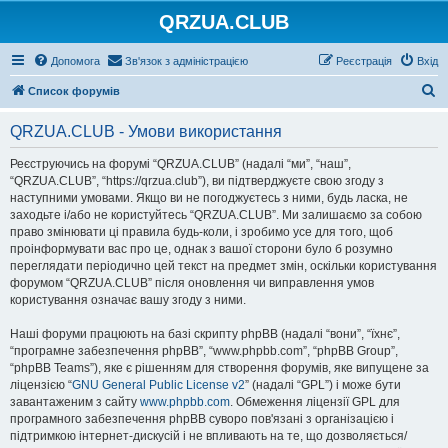
QRZUA.CLUB
Допомога
Зв'язок з адміністрацією
Реєстрація
Вхід
П
Список форумів
о
QRZUA.CLUB - Умови використання
ш
у
Реєструючись на форумі “QRZUA.CLUB” (надалі “ми”, “наш”,
“QRZUA.CLUB”, “https://qrzua.club”), ви підтверджуєте свою згоду з
к
наступними умовами. Якщо ви не погоджуєтесь з ними, будь ласка, не
заходьте і/або не користуйтесь “QRZUA.CLUB”. Ми залишаємо за собою
право змінювати ці правила будь-коли, і зробимо усе для того, щоб
проінформувати вас про це, однак з вашої сторони було б розумно
переглядати періодично цей текст на предмет змін, оскільки користування
форумом “QRZUA.CLUB” після оновлення чи виправлення умов
користування означає вашу згоду з ними.
Наші форуми працюють на базі скрипту phpBB (надалі “вони”, “їхнє”,
“програмне забезпечення phpBB”, “www.phpbb.com”, “phpBB Group”,
“phpBB Teams”), яке є рішенням для створення форумів, яке випущене за
ліцензією “
GNU General Public License v2
” (надалі “GPL”) і може бути
завантаженим з сайту
www.phpbb.com
. Обмеження ліцензії GPL для
програмного забезпечення phpBB суворо пов'язані з організацією і
підтримкою інтернет-дискусій і не впливають на те, що дозволяється/