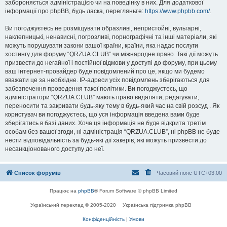
забороняється адміністрацією чи на поведінку в них. Для додаткової
інформації про phpBB, будь ласка, перегляньте:
https://www.phpbb.com/
.
Ви погоджуєтесь не розміщувати образливі, непристойні, вульгарні,
наклепницькі, ненависні, погрозливі, порнографічні та інші матеріали, які
можуть порушувати закони вашої країни, країни, яка надає послуги
хостингу для форуму “QRZUA.CLUB” чи міжнародне право. Такі дії можуть
призвести до негайної і постійної відмови у доступі до форуму, при цьому
ваш інтернет-провайдер буде повідомлений про це, якщо ми будемо
вважати це за необхідне. IP-адреси усіх повідомлень зберігаються для
забезпечення проведення такої політики. Ви погоджуєтесь, що
адміністратори “QRZUA.CLUB” мають право видаляти, редагувати,
переносити та закривати будь-яку тему в будь-який час на свій розсуд . Як
користувач ви погоджуєтесь, що уся інформація введена вами буде
зберігатись в базі даних. Хоча ця інформація не буде відкрита третім
особам без вашої згоди, ні адміністрація “QRZUA.CLUB”, ні phpBB не буде
нести відповідальність за будь-які дії хакерів, які можуть призвести до
несанкціонованого доступу до неї.
Список форумів
Часовий пояс
UTC+03:00
Працює на
phpBB
® Forum Software © phpBB Limited
Український переклад © 2005-2020
Українська підтримка phpBB
Конфіденційність
|
Умови