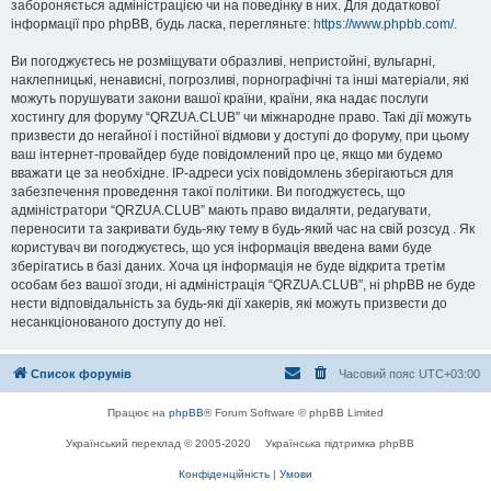
забороняється адміністрацією чи на поведінку в них. Для додаткової
інформації про phpBB, будь ласка, перегляньте:
https://www.phpbb.com/
.
Ви погоджуєтесь не розміщувати образливі, непристойні, вульгарні,
наклепницькі, ненависні, погрозливі, порнографічні та інші матеріали, які
можуть порушувати закони вашої країни, країни, яка надає послуги
хостингу для форуму “QRZUA.CLUB” чи міжнародне право. Такі дії можуть
призвести до негайної і постійної відмови у доступі до форуму, при цьому
ваш інтернет-провайдер буде повідомлений про це, якщо ми будемо
вважати це за необхідне. IP-адреси усіх повідомлень зберігаються для
забезпечення проведення такої політики. Ви погоджуєтесь, що
адміністратори “QRZUA.CLUB” мають право видаляти, редагувати,
переносити та закривати будь-яку тему в будь-який час на свій розсуд . Як
користувач ви погоджуєтесь, що уся інформація введена вами буде
зберігатись в базі даних. Хоча ця інформація не буде відкрита третім
особам без вашої згоди, ні адміністрація “QRZUA.CLUB”, ні phpBB не буде
нести відповідальність за будь-які дії хакерів, які можуть призвести до
несанкціонованого доступу до неї.
Список форумів
Часовий пояс
UTC+03:00
Працює на
phpBB
® Forum Software © phpBB Limited
Український переклад © 2005-2020
Українська підтримка phpBB
Конфіденційність
|
Умови