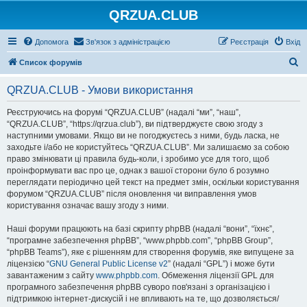
QRZUA.CLUB
Допомога
Зв'язок з адміністрацією
Реєстрація
Вхід
П
Список форумів
о
QRZUA.CLUB - Умови використання
ш
у
Реєструючись на форумі “QRZUA.CLUB” (надалі “ми”, “наш”,
“QRZUA.CLUB”, “https://qrzua.club”), ви підтверджуєте свою згоду з
к
наступними умовами. Якщо ви не погоджуєтесь з ними, будь ласка, не
заходьте і/або не користуйтесь “QRZUA.CLUB”. Ми залишаємо за собою
право змінювати ці правила будь-коли, і зробимо усе для того, щоб
проінформувати вас про це, однак з вашої сторони було б розумно
переглядати періодично цей текст на предмет змін, оскільки користування
форумом “QRZUA.CLUB” після оновлення чи виправлення умов
користування означає вашу згоду з ними.
Наші форуми працюють на базі скрипту phpBB (надалі “вони”, “їхнє”,
“програмне забезпечення phpBB”, “www.phpbb.com”, “phpBB Group”,
“phpBB Teams”), яке є рішенням для створення форумів, яке випущене за
ліцензією “
GNU General Public License v2
” (надалі “GPL”) і може бути
завантаженим з сайту
www.phpbb.com
. Обмеження ліцензії GPL для
програмного забезпечення phpBB суворо пов'язані з організацією і
підтримкою інтернет-дискусій і не впливають на те, що дозволяється/