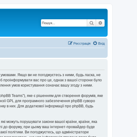
Пошук
Розширений по
Реєстрація
Вхід
 умовами. Якщо ви не погоджуєтесь з ними, будь ласка, не
об проінформувати вас про це, однак з вашої сторони було
лення умов користування означає вашу згоду з ними.
“phpBB Teams”), яке є рішенням для створення форумів, яке
нзії GPL для програмного забезпечення phpBB суворо
інку в них. Для додаткової інформації про phpBB, будь
 які можуть порушувати закони вашої країни, країни, яка
упі до форуму, при цьому ваш інтернет-провайдер буде
акої політики. Ви погоджуєтесь, що адміністратори