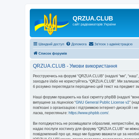
QRZUA.CLUB
сайт радіоаматорів України
Швидкий доступ
Допомога
Зв'язок з адміністрацією
Список форумів
QRZUA.CLUB - Умови використання
Реєструючись на форумі “QRZUA.CLUB” (надалі “ми”, “наш”, “
заходьте і/або не користуйтесь “QRZUA.CLUB”. Ми залишаєм
б розумно переглядати періодично цей текст на предмет з
Наші форуми працюють на базі скрипту phpBB (надалі “вони”
випущене за ліцензією “
GNU General Public License v2
” (на
пов'язані з організацією і підтримкою інтернет-дискусій і 
ласка, перегляньте:
https://www.phpbb.com/
.
Ви погоджуєтесь не розміщувати образливі, непристойні, вул
надає послуги хостингу для форуму “QRZUA.CLUB” чи міжнаро
повідомлений про це, якщо ми будемо вважати це за необхі