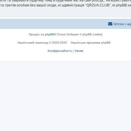
и та закривати будь-яку тему в будь-який час на свій розсуд . Як користувач
та третім особам без вашої згоди, ні адміністрація “QRZUA.CLUB”, ні phpBB не б
Зв'язок з а
Працює на
phpBB
® Forum Software © phpBB Limited
Український переклад © 2005-2020
Українська підтримка phpBB
Конфіденційність
|
Умови