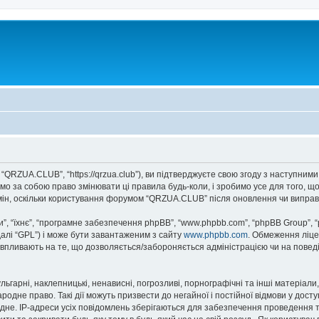
QRZUA.CLUB”, “https://qrzua.club”), ви підтверджуєте свою згоду з наступними
о за собою право змінювати ці правила будь-коли, і зробимо усе для того, щ
мін, оскільки користування форумом “QRZUA.CLUB” після оновлення чи виправ
, “їхнє”, “програмне забезпечення phpBB”, “www.phpbb.com”, “phpBB Group”, 
далі “GPL”) і може бути завантаженим з сайту
www.phpbb.com
. Обмеження ліце
не впливають на те, що дозволяється/забороняється адміністрацією чи на повед
ьгарні, наклепницькі, ненависні, погрозливі, порнографічні та інші матеріали,
дне право. Такі дії можуть призвести до негайної і постійної відмови у дост
дне. IP-адреси усіх повідомлень зберігаються для забезпечення проведення т