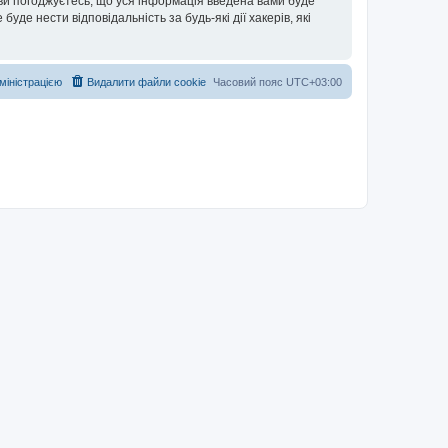
 ви погоджуєтесь, що уся інформація введена вами буде
уде нести відповідальність за будь-які дії хакерів, які
дміністрацією
Видалити файли cookie
Часовий пояс
UTC+03:00