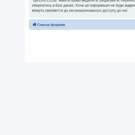
“QRZUA.CLUB” мають право видаляти, редагувати, переносит
зберігатись в базі даних. Хоча ця інформація не буде відкри
можуть призвести до несанкціонованого доступу до неї.
Список форумів