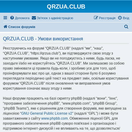
QRZUA.CLUB
Допомога
Зв'язок з адміністрацією
Реєстрація
Вхід
П
Список форумів
о
QRZUA.CLUB - Умови використання
ш
у
Реєструючись на форумі “QRZUA.CLUB” (надалі “ми”, “наш”,
“QRZUA.CLUB”, “https://qrzua.club”), ви підтверджуєте свою згоду з
к
наступними умовами. Якщо ви не погоджуєтесь з ними, будь ласка, не
заходьте і/або не користуйтесь “QRZUA.CLUB”. Ми залишаємо за собою
право змінювати ці правила будь-коли, і зробимо усе для того, щоб
проінформувати вас про це, однак з вашої сторони було б розумно
переглядати періодично цей текст на предмет змін, оскільки користування
форумом “QRZUA.CLUB” після оновлення чи виправлення умов
користування означає вашу згоду з ними.
Наші форуми працюють на базі скрипту phpBB (надалі “вони”, “їхнє”,
“програмне забезпечення phpBB”, “www.phpbb.com”, “phpBB Group”,
“phpBB Teams”), яке є рішенням для створення форумів, яке випущене за
ліцензією “
GNU General Public License v2
” (надалі “GPL”) і може бути
завантаженим з сайту
www.phpbb.com
. Обмеження ліцензії GPL для
програмного забезпечення phpBB суворо пов'язані з організацією і
підтримкою інтернет-дискусій і не впливають на те, що дозволяється/