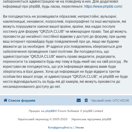
забороняється адміністрацією чи на поведінку в них. Для додаткової
інформації про phpBB, будь ласка, перегляньте:
https://www.phpbb.com/
.
Ви погоджуєтесь не розміщувати образливі, непристойні, вульгарні,
наклепницькі, ненависні, погрозливі, порнографічні та інші матеріали, які
можуть порушувати закони вашої країни, країни, яка надає послуги
хостингу для форуму “QRZUA.CLUB” чи міжнародне право. Такі дії можуть
призвести до негайної і постійної відмови у доступі до форуму, при цьому
ваш інтернет-провайдер буде повідомлений про це, якщо ми будемо
вважати це за необхідне. IP-адреси усіх повідомлень зберігаються для
забезпечення проведення такої політики. Ви погоджуєтесь, що
адміністратори “QRZUA.CLUB” мають право видаляти, редагувати,
переносити та закривати будь-яку тему в будь-який час на свій розсуд . Як
користувач ви погоджуєтесь, що уся інформація введена вами буде
зберігатись в базі даних. Хоча ця інформація не буде відкрита третім
особам без вашої згоди, ні адміністрація “QRZUA.CLUB”, ні phpBB не буде
нести відповідальність за будь-які дії хакерів, які можуть призвести до
несанкціонованого доступу до неї.
Список форумів
Часовий пояс
UTC+03:00
Працює на
phpBB
® Forum Software © phpBB Limited
Український переклад © 2005-2020
Українська підтримка phpBB
Конфіденційність
|
Умови