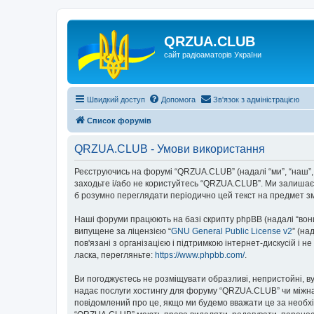
QRZUA.CLUB
сайт радіоаматорів України
Швидкий доступ
Допомога
Зв'язок з адміністрацією
Список форумів
QRZUA.CLUB - Умови використання
Реєструючись на форумі “QRZUA.CLUB” (надалі “ми”, “наш”, “
заходьте і/або не користуйтесь “QRZUA.CLUB”. Ми залишаєм
б розумно переглядати періодично цей текст на предмет з
Наші форуми працюють на базі скрипту phpBB (надалі “вони”
випущене за ліцензією “
GNU General Public License v2
” (на
пов'язані з організацією і підтримкою інтернет-дискусій і 
ласка, перегляньте:
https://www.phpbb.com/
.
Ви погоджуєтесь не розміщувати образливі, непристойні, вул
надає послуги хостингу для форуму “QRZUA.CLUB” чи міжнаро
повідомлений про це, якщо ми будемо вважати це за необхі