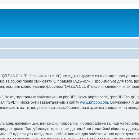
QRZUA.CLUB”, “https://qrzua.club”), ви підтверджуєте свою згоду з наступними
о за собою право змінювати ці правила будь-коли, і зробимо усе для того, щ
мін, оскільки користування форумом “QRZUA.CLUB” після оновлення чи виправ
, “їхнє”, “програмне забезпечення phpBB”, “www.phpbb.com”, “phpBB Group”, 
далі “GPL”) і може бути завантаженим з сайту
www.phpbb.com
. Обмеження ліце
не впливають на те, що дозволяється/забороняється адміністрацією чи на повед
ьгарні, наклепницькі, ненависні, погрозливі, порнографічні та інші матеріали,
дне право. Такі дії можуть призвести до негайної і постійної відмови у дост
дне. IP-адреси усіх повідомлень зберігаються для забезпечення проведення т