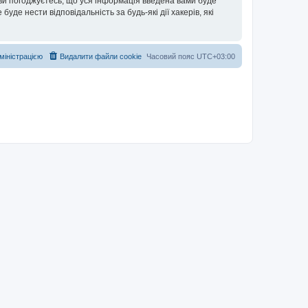
 ви погоджуєтесь, що уся інформація введена вами буде
уде нести відповідальність за будь-які дії хакерів, які
дміністрацією
Видалити файли cookie
Часовий пояс
UTC+03:00