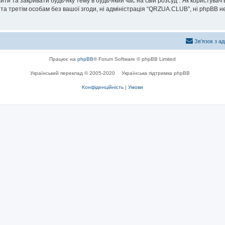
и та закривати будь-яку тему в будь-який час на свій розсуд . Як користувач
та третім особам без вашої згоди, ні адміністрація “QRZUA.CLUB”, ні phpBB не б
Зв'язок з а
Працює на
phpBB
® Forum Software © phpBB Limited
Український переклад © 2005-2020
Українська підтримка phpBB
Конфіденційність
|
Умови