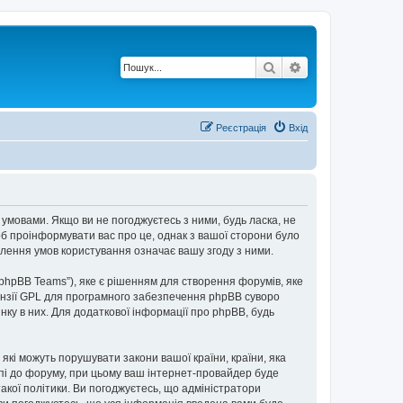
Пошук
Розширений по
Реєстрація
Вхід
 умовами. Якщо ви не погоджуєтесь з ними, будь ласка, не
об проінформувати вас про це, однак з вашої сторони було
лення умов користування означає вашу згоду з ними.
“phpBB Teams”), яке є рішенням для створення форумів, яке
нзії GPL для програмного забезпечення phpBB суворо
інку в них. Для додаткової інформації про phpBB, будь
 які можуть порушувати закони вашої країни, країни, яка
упі до форуму, при цьому ваш інтернет-провайдер буде
акої політики. Ви погоджуєтесь, що адміністратори