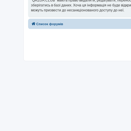
“QRZUA.CLUB” мають право видаляти, редагувати, переносит
зберігатись в базі даних. Хоча ця інформація не буде відкри
можуть призвести до несанкціонованого доступу до неї.
Список форумів