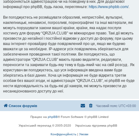
забороняється адміністрацією чи на поведінку в них. Для додаткової
інформації про phpBB, будь ласка, перегляньте:
https://www.phpbb.com/
.
Ви погоджуєтесь не розміщувати образливі, непристойні, вульгарні,
наклепницькі, ненависні, погрозливі, порнографічні та інші матеріали, які
можуть порушувати закони вашої країни, країни, яка надає послуги
хостингу для форуму “QRZUA.CLUB” чи міжнародне право. Такі дії можуть
призвести до негайної і постійної відмови у доступі до форуму, при цьому
ваш інтернет-провайдер буде повідомлений про це, якщо ми будемо
вважати це за необхідне. IP-адреси усіх повідомлень зберігаються для
забезпечення проведення такої політики. Ви погоджуєтесь, що
адміністратори “QRZUA.CLUB” мають право видаляти, редагувати,
переносити та закривати будь-яку тему в будь-який час на свій розсуд . Як
користувач ви погоджуєтесь, що уся інформація введена вами буде
зберігатись в базі даних. Хоча ця інформація не буде відкрита третім
особам без вашої згоди, ні адміністрація “QRZUA.CLUB”, ні phpBB не буде
нести відповідальність за будь-які дії хакерів, які можуть призвести до
несанкціонованого доступу до неї.
Список форумів
Часовий пояс
UTC+03:00
Працює на
phpBB
® Forum Software © phpBB Limited
Український переклад © 2005-2020
Українська підтримка phpBB
Конфіденційність
|
Умови