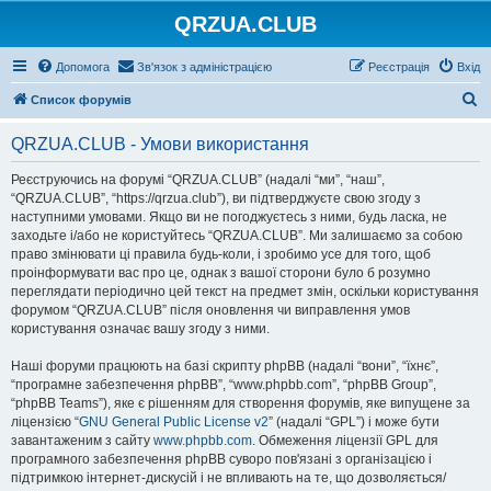
QRZUA.CLUB
Допомога
Зв'язок з адміністрацією
Реєстрація
Вхід
П
Список форумів
о
QRZUA.CLUB - Умови використання
ш
у
Реєструючись на форумі “QRZUA.CLUB” (надалі “ми”, “наш”,
“QRZUA.CLUB”, “https://qrzua.club”), ви підтверджуєте свою згоду з
к
наступними умовами. Якщо ви не погоджуєтесь з ними, будь ласка, не
заходьте і/або не користуйтесь “QRZUA.CLUB”. Ми залишаємо за собою
право змінювати ці правила будь-коли, і зробимо усе для того, щоб
проінформувати вас про це, однак з вашої сторони було б розумно
переглядати періодично цей текст на предмет змін, оскільки користування
форумом “QRZUA.CLUB” після оновлення чи виправлення умов
користування означає вашу згоду з ними.
Наші форуми працюють на базі скрипту phpBB (надалі “вони”, “їхнє”,
“програмне забезпечення phpBB”, “www.phpbb.com”, “phpBB Group”,
“phpBB Teams”), яке є рішенням для створення форумів, яке випущене за
ліцензією “
GNU General Public License v2
” (надалі “GPL”) і може бути
завантаженим з сайту
www.phpbb.com
. Обмеження ліцензії GPL для
програмного забезпечення phpBB суворо пов'язані з організацією і
підтримкою інтернет-дискусій і не впливають на те, що дозволяється/