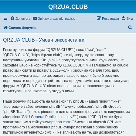
QRZUA.CLUB
Допомога
Зв'язок з адміністрацією
Реєстрація
Вхід
П
Список форумів
о
QRZUA.CLUB - Умови використання
ш
у
Реєструючись на форумі “QRZUA.CLUB” (надалі “ми”, “наш”,
“QRZUA.CLUB”, “https://qrzua.club”), ви підтверджуєте свою згоду з
к
наступними умовами. Якщо ви не погоджуєтесь з ними, будь ласка, не
заходьте і/або не користуйтесь “QRZUA.CLUB”. Ми залишаємо за собою
право змінювати ці правила будь-коли, і зробимо усе для того, щоб
проінформувати вас про це, однак з вашої сторони було б розумно
переглядати періодично цей текст на предмет змін, оскільки користування
форумом “QRZUA.CLUB” після оновлення чи виправлення умов
користування означає вашу згоду з ними.
Наші форуми працюють на базі скрипту phpBB (надалі “вони”, “їхнє”,
“програмне забезпечення phpBB”, “www.phpbb.com”, “phpBB Group”,
“phpBB Teams”), яке є рішенням для створення форумів, яке випущене за
ліцензією “
GNU General Public License v2
” (надалі “GPL”) і може бути
завантаженим з сайту
www.phpbb.com
. Обмеження ліцензії GPL для
програмного забезпечення phpBB суворо пов'язані з організацією і
підтримкою інтернет-дискусій і не впливають на те, що дозволяється/