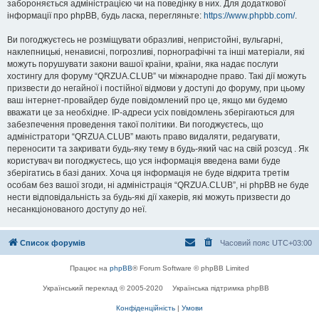
забороняється адміністрацією чи на поведінку в них. Для додаткової
інформації про phpBB, будь ласка, перегляньте:
https://www.phpbb.com/
.
Ви погоджуєтесь не розміщувати образливі, непристойні, вульгарні,
наклепницькі, ненависні, погрозливі, порнографічні та інші матеріали, які
можуть порушувати закони вашої країни, країни, яка надає послуги
хостингу для форуму “QRZUA.CLUB” чи міжнародне право. Такі дії можуть
призвести до негайної і постійної відмови у доступі до форуму, при цьому
ваш інтернет-провайдер буде повідомлений про це, якщо ми будемо
вважати це за необхідне. IP-адреси усіх повідомлень зберігаються для
забезпечення проведення такої політики. Ви погоджуєтесь, що
адміністратори “QRZUA.CLUB” мають право видаляти, редагувати,
переносити та закривати будь-яку тему в будь-який час на свій розсуд . Як
користувач ви погоджуєтесь, що уся інформація введена вами буде
зберігатись в базі даних. Хоча ця інформація не буде відкрита третім
особам без вашої згоди, ні адміністрація “QRZUA.CLUB”, ні phpBB не буде
нести відповідальність за будь-які дії хакерів, які можуть призвести до
несанкціонованого доступу до неї.
Список форумів
Часовий пояс
UTC+03:00
Працює на
phpBB
® Forum Software © phpBB Limited
Український переклад © 2005-2020
Українська підтримка phpBB
Конфіденційність
|
Умови