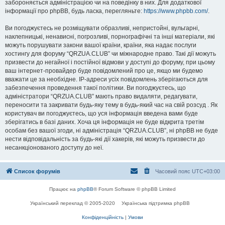
забороняється адміністрацією чи на поведінку в них. Для додаткової
інформації про phpBB, будь ласка, перегляньте:
https://www.phpbb.com/
.
Ви погоджуєтесь не розміщувати образливі, непристойні, вульгарні,
наклепницькі, ненависні, погрозливі, порнографічні та інші матеріали, які
можуть порушувати закони вашої країни, країни, яка надає послуги
хостингу для форуму “QRZUA.CLUB” чи міжнародне право. Такі дії можуть
призвести до негайної і постійної відмови у доступі до форуму, при цьому
ваш інтернет-провайдер буде повідомлений про це, якщо ми будемо
вважати це за необхідне. IP-адреси усіх повідомлень зберігаються для
забезпечення проведення такої політики. Ви погоджуєтесь, що
адміністратори “QRZUA.CLUB” мають право видаляти, редагувати,
переносити та закривати будь-яку тему в будь-який час на свій розсуд . Як
користувач ви погоджуєтесь, що уся інформація введена вами буде
зберігатись в базі даних. Хоча ця інформація не буде відкрита третім
особам без вашої згоди, ні адміністрація “QRZUA.CLUB”, ні phpBB не буде
нести відповідальність за будь-які дії хакерів, які можуть призвести до
несанкціонованого доступу до неї.
Список форумів
Часовий пояс
UTC+03:00
Працює на
phpBB
® Forum Software © phpBB Limited
Український переклад © 2005-2020
Українська підтримка phpBB
Конфіденційність
|
Умови