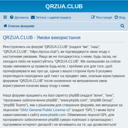
QRZUA.CLUB
Допомога
Зв'язок з адміністрацією
Реєстрація
Вхід
П
Список форумів
о
QRZUA.CLUB - Умови використання
ш
у
Реєструючись на форумі “QRZUA.CLUB” (надалі “ми”, “наш”,
“QRZUA.CLUB”, “https://qrzua.club”), ви підтверджуєте свою згоду з
к
наступними умовами. Якщо ви не погоджуєтесь з ними, будь ласка, не
заходьте і/або не користуйтесь “QRZUA.CLUB”. Ми залишаємо за собою
право змінювати ці правила будь-коли, і зробимо усе для того, щоб
проінформувати вас про це, однак з вашої сторони було б розумно
переглядати періодично цей текст на предмет змін, оскільки користування
форумом “QRZUA.CLUB” після оновлення чи виправлення умов
користування означає вашу згоду з ними.
Наші форуми працюють на базі скрипту phpBB (надалі “вони”, “їхнє”,
“програмне забезпечення phpBB”, “www.phpbb.com”, “phpBB Group”,
“phpBB Teams”), яке є рішенням для створення форумів, яке випущене за
ліцензією “
GNU General Public License v2
” (надалі “GPL”) і може бути
завантаженим з сайту
www.phpbb.com
. Обмеження ліцензії GPL для
програмного забезпечення phpBB суворо пов'язані з організацією і
підтримкою інтернет-дискусій і не впливають на те, що дозволяється/