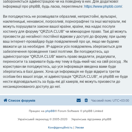
забороняється адміністрацією чи на поведінку в них. Для додаткової
інформації про phpBB, будь ласка, перегляньте:
https://www.phpbb.com/
.
Ви погоджуєтесь не розміщувати образливі, непристойні, вульгарні,
наклепницькі, ненависні, погрозливі, порнографічні та інші матеріали, які
можуть порушувати закони вашої країни, країни, яка надає послуги
хостингу для форуму “QRZUA.CLUB” чи міжнародне право. Такі дії можуть
призвести до негайної і постійної відмови у доступі до форуму, при цьому
ваш інтернет-провайдер буде повідомлений про це, якщо ми будемо
вважати це за необхідне. IP-адреси усіх повідомлень зберігаються для
забезпечення проведення такої політики. Ви погоджуєтесь, що
адміністратори “QRZUA.CLUB” мають право видаляти, редагувати,
переносити та закривати будь-яку тему в будь-який час на свій розсуд . Як
користувач ви погоджуєтесь, що уся інформація введена вами буде
зберігатись в базі даних. Хоча ця інформація не буде відкрита третім
особам без вашої згоди, ні адміністрація “QRZUA.CLUB”, ні phpBB не буде
нести відповідальність за будь-які дії хакерів, які можуть призвести до
несанкціонованого доступу до неї.
Список форумів
Часовий пояс
UTC+03:00
Працює на
phpBB
® Forum Software © phpBB Limited
Український переклад © 2005-2020
Українська підтримка phpBB
Конфіденційність
|
Умови