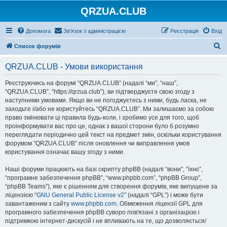
QRZUA.CLUB
Допомога
Зв'язок з адміністрацією
Реєстрація
Вхід
П
Список форумів
о
QRZUA.CLUB - Умови використання
ш
у
Реєструючись на форумі “QRZUA.CLUB” (надалі “ми”, “наш”,
“QRZUA.CLUB”, “https://qrzua.club”), ви підтверджуєте свою згоду з
к
наступними умовами. Якщо ви не погоджуєтесь з ними, будь ласка, не
заходьте і/або не користуйтесь “QRZUA.CLUB”. Ми залишаємо за собою
право змінювати ці правила будь-коли, і зробимо усе для того, щоб
проінформувати вас про це, однак з вашої сторони було б розумно
переглядати періодично цей текст на предмет змін, оскільки користування
форумом “QRZUA.CLUB” після оновлення чи виправлення умов
користування означає вашу згоду з ними.
Наші форуми працюють на базі скрипту phpBB (надалі “вони”, “їхнє”,
“програмне забезпечення phpBB”, “www.phpbb.com”, “phpBB Group”,
“phpBB Teams”), яке є рішенням для створення форумів, яке випущене за
ліцензією “
GNU General Public License v2
” (надалі “GPL”) і може бути
завантаженим з сайту
www.phpbb.com
. Обмеження ліцензії GPL для
програмного забезпечення phpBB суворо пов'язані з організацією і
підтримкою інтернет-дискусій і не впливають на те, що дозволяється/