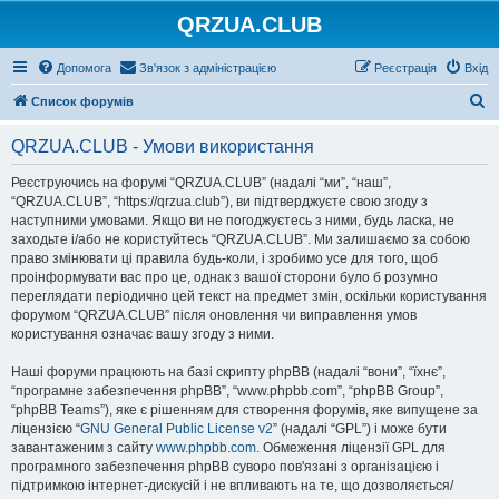
QRZUA.CLUB
Допомога
Зв'язок з адміністрацією
Реєстрація
Вхід
П
Список форумів
о
QRZUA.CLUB - Умови використання
ш
у
Реєструючись на форумі “QRZUA.CLUB” (надалі “ми”, “наш”,
“QRZUA.CLUB”, “https://qrzua.club”), ви підтверджуєте свою згоду з
к
наступними умовами. Якщо ви не погоджуєтесь з ними, будь ласка, не
заходьте і/або не користуйтесь “QRZUA.CLUB”. Ми залишаємо за собою
право змінювати ці правила будь-коли, і зробимо усе для того, щоб
проінформувати вас про це, однак з вашої сторони було б розумно
переглядати періодично цей текст на предмет змін, оскільки користування
форумом “QRZUA.CLUB” після оновлення чи виправлення умов
користування означає вашу згоду з ними.
Наші форуми працюють на базі скрипту phpBB (надалі “вони”, “їхнє”,
“програмне забезпечення phpBB”, “www.phpbb.com”, “phpBB Group”,
“phpBB Teams”), яке є рішенням для створення форумів, яке випущене за
ліцензією “
GNU General Public License v2
” (надалі “GPL”) і може бути
завантаженим з сайту
www.phpbb.com
. Обмеження ліцензії GPL для
програмного забезпечення phpBB суворо пов'язані з організацією і
підтримкою інтернет-дискусій і не впливають на те, що дозволяється/