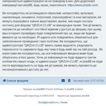
забороняється адміністрацією чи на поведінку в них. Для додаткової
інформації про phpBB, будь ласка, перегляньте:
https://www.phpbb.com/
.
Ви погоджуєтесь не розміщувати образливі, непристойні, вульгарні,
наклепницькі, ненависні, погрозливі, порнографічні та інші матеріали, які
можуть порушувати закони вашої країни, країни, яка надає послуги
хостингу для форуму “QRZUA.CLUB” чи міжнародне право. Такі дії можуть
призвести до негайної і постійної відмови у доступі до форуму, при цьому
ваш інтернет-провайдер буде повідомлений про це, якщо ми будемо
вважати це за необхідне. IP-адреси усіх повідомлень зберігаються для
забезпечення проведення такої політики. Ви погоджуєтесь, що
адміністратори “QRZUA.CLUB” мають право видаляти, редагувати,
переносити та закривати будь-яку тему в будь-який час на свій розсуд . Як
користувач ви погоджуєтесь, що уся інформація введена вами буде
зберігатись в базі даних. Хоча ця інформація не буде відкрита третім
особам без вашої згоди, ні адміністрація “QRZUA.CLUB”, ні phpBB не буде
нести відповідальність за будь-які дії хакерів, які можуть призвести до
несанкціонованого доступу до неї.
Список форумів
Часовий пояс
UTC+03:00
Працює на
phpBB
® Forum Software © phpBB Limited
Український переклад © 2005-2020
Українська підтримка phpBB
Конфіденційність
|
Умови