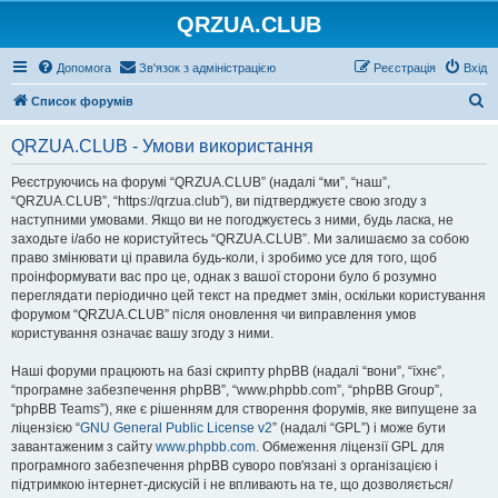
QRZUA.CLUB
Допомога
Зв'язок з адміністрацією
Реєстрація
Вхід
П
Список форумів
о
QRZUA.CLUB - Умови використання
ш
у
Реєструючись на форумі “QRZUA.CLUB” (надалі “ми”, “наш”,
“QRZUA.CLUB”, “https://qrzua.club”), ви підтверджуєте свою згоду з
к
наступними умовами. Якщо ви не погоджуєтесь з ними, будь ласка, не
заходьте і/або не користуйтесь “QRZUA.CLUB”. Ми залишаємо за собою
право змінювати ці правила будь-коли, і зробимо усе для того, щоб
проінформувати вас про це, однак з вашої сторони було б розумно
переглядати періодично цей текст на предмет змін, оскільки користування
форумом “QRZUA.CLUB” після оновлення чи виправлення умов
користування означає вашу згоду з ними.
Наші форуми працюють на базі скрипту phpBB (надалі “вони”, “їхнє”,
“програмне забезпечення phpBB”, “www.phpbb.com”, “phpBB Group”,
“phpBB Teams”), яке є рішенням для створення форумів, яке випущене за
ліцензією “
GNU General Public License v2
” (надалі “GPL”) і може бути
завантаженим з сайту
www.phpbb.com
. Обмеження ліцензії GPL для
програмного забезпечення phpBB суворо пов'язані з організацією і
підтримкою інтернет-дискусій і не впливають на те, що дозволяється/