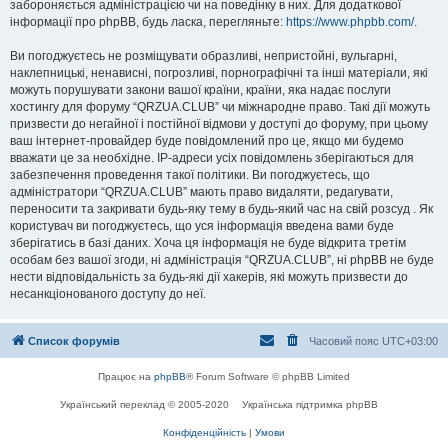
забороняється адміністрацією чи на поведінку в них. Для додаткової
інформації про phpBB, будь ласка, перегляньте:
https://www.phpbb.com/
.
Ви погоджуєтесь не розміщувати образливі, непристойні, вульгарні,
наклепницькі, ненависні, погрозливі, порнографічні та інші матеріали, які
можуть порушувати закони вашої країни, країни, яка надає послуги
хостингу для форуму “QRZUA.CLUB” чи міжнародне право. Такі дії можуть
призвести до негайної і постійної відмови у доступі до форуму, при цьому
ваш інтернет-провайдер буде повідомлений про це, якщо ми будемо
вважати це за необхідне. IP-адреси усіх повідомлень зберігаються для
забезпечення проведення такої політики. Ви погоджуєтесь, що
адміністратори “QRZUA.CLUB” мають право видаляти, редагувати,
переносити та закривати будь-яку тему в будь-який час на свій розсуд . Як
користувач ви погоджуєтесь, що уся інформація введена вами буде
зберігатись в базі даних. Хоча ця інформація не буде відкрита третім
особам без вашої згоди, ні адміністрація “QRZUA.CLUB”, ні phpBB не буде
нести відповідальність за будь-які дії хакерів, які можуть призвести до
несанкціонованого доступу до неї.
Список форумів
Часовий пояс
UTC+03:00
Працює на
phpBB
® Forum Software © phpBB Limited
Український переклад © 2005-2020
Українська підтримка phpBB
Конфіденційність
|
Умови