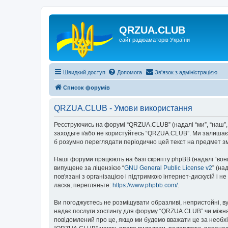
QRZUA.CLUB
сайт радіоаматорів України
Швидкий доступ
Допомога
Зв'язок з адміністрацією
Список форумів
QRZUA.CLUB - Умови використання
Реєструючись на форумі “QRZUA.CLUB” (надалі “ми”, “наш”, “
заходьте і/або не користуйтесь “QRZUA.CLUB”. Ми залишаєм
б розумно переглядати періодично цей текст на предмет з
Наші форуми працюють на базі скрипту phpBB (надалі “вони”
випущене за ліцензією “
GNU General Public License v2
” (на
пов'язані з організацією і підтримкою інтернет-дискусій і 
ласка, перегляньте:
https://www.phpbb.com/
.
Ви погоджуєтесь не розміщувати образливі, непристойні, вул
надає послуги хостингу для форуму “QRZUA.CLUB” чи міжнаро
повідомлений про це, якщо ми будемо вважати це за необхі