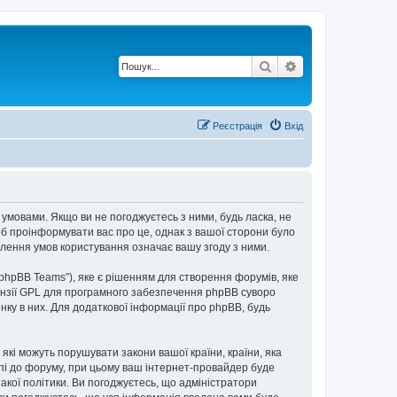
Пошук
Розширений по
Реєстрація
Вхід
 умовами. Якщо ви не погоджуєтесь з ними, будь ласка, не
об проінформувати вас про це, однак з вашої сторони було
лення умов користування означає вашу згоду з ними.
“phpBB Teams”), яке є рішенням для створення форумів, яке
нзії GPL для програмного забезпечення phpBB суворо
інку в них. Для додаткової інформації про phpBB, будь
 які можуть порушувати закони вашої країни, країни, яка
упі до форуму, при цьому ваш інтернет-провайдер буде
акої політики. Ви погоджуєтесь, що адміністратори