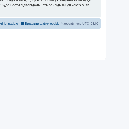
 ви погоджуєтесь, що уся інформація введена вами буде
уде нести відповідальність за будь-які дії хакерів, які
дміністрацією
Видалити файли cookie
Часовий пояс
UTC+03:00