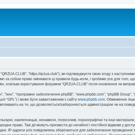
QRZUA.CLUB”, “https://qrzua.club”), ви підтверджуєте свою згоду з наступними
о за собою право змінювати ці правила будь-коли, і зробимо усе для того, щ
мін, оскільки користування форумом “QRZUA.CLUB” після оновлення чи виправ
, “їхнє”, “програмне забезпечення phpBB”, “www.phpbb.com”, “phpBB Group”, 
далі “GPL”) і може бути завантаженим з сайту
www.phpbb.com
. Обмеження ліце
не впливають на те, що дозволяється/забороняється адміністрацією чи на повед
ьгарні, наклепницькі, ненависні, погрозливі, порнографічні та інші матеріали,
дне право. Такі дії можуть призвести до негайної і постійної відмови у дост
дне. IP-адреси усіх повідомлень зберігаються для забезпечення проведення т