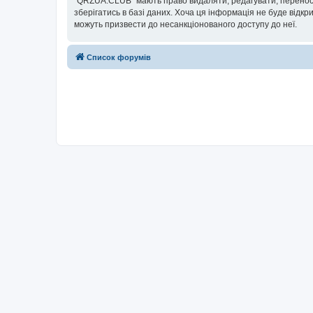
“QRZUA.CLUB” мають право видаляти, редагувати, переносит
зберігатись в базі даних. Хоча ця інформація не буде відкри
можуть призвести до несанкціонованого доступу до неї.
Список форумів