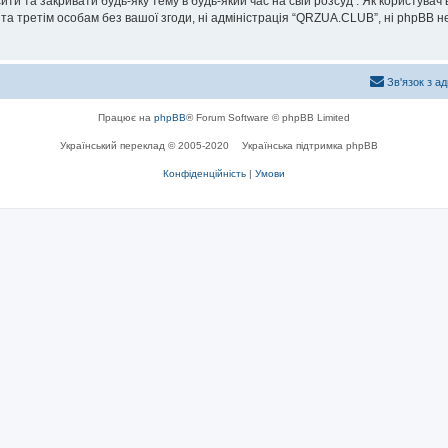
и та закривати будь-яку тему в будь-який час на свій розсуд . Як користувач
та третім особам без вашої згоди, ні адміністрація “QRZUA.CLUB”, ні phpBB не б
Зв'язок з а
Працює на
phpBB
® Forum Software © phpBB Limited
Український переклад © 2005-2020
Українська підтримка phpBB
Конфіденційність
|
Умови