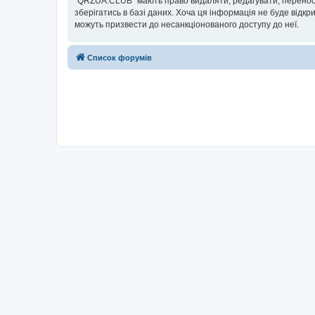
“QRZUA.CLUB” мають право видаляти, редагувати, переносит
зберігатись в базі даних. Хоча ця інформація не буде відкри
можуть призвести до несанкціонованого доступу до неї.
Список форумів