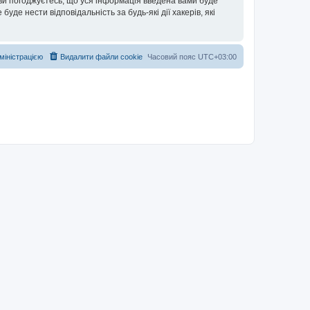
 ви погоджуєтесь, що уся інформація введена вами буде
уде нести відповідальність за будь-які дії хакерів, які
дміністрацією
Видалити файли cookie
Часовий пояс
UTC+03:00