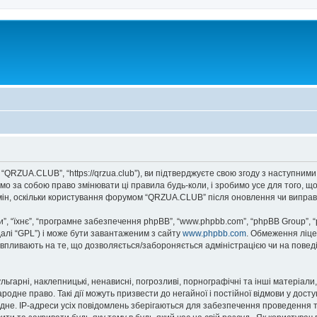
QRZUA.CLUB”, “https://qrzua.club”), ви підтверджуєте свою згоду з наступними
о за собою право змінювати ці правила будь-коли, і зробимо усе для того, щ
мін, оскільки користування форумом “QRZUA.CLUB” після оновлення чи виправ
, “їхнє”, “програмне забезпечення phpBB”, “www.phpbb.com”, “phpBB Group”, 
далі “GPL”) і може бути завантаженим з сайту
www.phpbb.com
. Обмеження ліце
не впливають на те, що дозволяється/забороняється адміністрацією чи на повед
ьгарні, наклепницькі, ненависні, погрозливі, порнографічні та інші матеріали,
дне право. Такі дії можуть призвести до негайної і постійної відмови у дост
дне. IP-адреси усіх повідомлень зберігаються для забезпечення проведення т