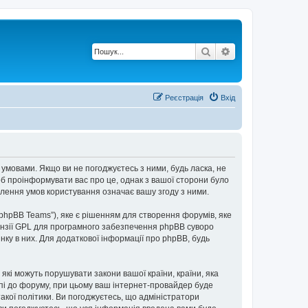
Пошук
Розширений по
Реєстрація
Вхід
 умовами. Якщо ви не погоджуєтесь з ними, будь ласка, не
об проінформувати вас про це, однак з вашої сторони було
лення умов користування означає вашу згоду з ними.
“phpBB Teams”), яке є рішенням для створення форумів, яке
нзії GPL для програмного забезпечення phpBB суворо
інку в них. Для додаткової інформації про phpBB, будь
 які можуть порушувати закони вашої країни, країни, яка
упі до форуму, при цьому ваш інтернет-провайдер буде
акої політики. Ви погоджуєтесь, що адміністратори