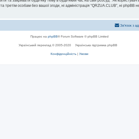
и та закривати будь-яку тему в будь-який час на свій розсуд . Як користувач
та третім особам без вашої згоди, ні адміністрація “QRZUA.CLUB”, ні phpBB не б
Зв'язок з а
Працює на
phpBB
® Forum Software © phpBB Limited
Український переклад © 2005-2020
Українська підтримка phpBB
Конфіденційність
|
Умови