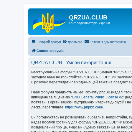
QRZUA.CLUB
сайт радіоаматорів України
Швидкий доступ
Допомога
Зв'язок з адміністрацією
Список форумів
QRZUA.CLUB - Умови використання
Реєструючись на форумі “QRZUA.CLUB” (надалі “ми”, “наш”, “
заходьте і/або не користуйтесь “QRZUA.CLUB”. Ми залишаєм
б розумно переглядати періодично цей текст на предмет з
Наші форуми працюють на базі скрипту phpBB (надалі “вони”
випущене за ліцензією “
GNU General Public License v2
” (на
пов'язані з організацією і підтримкою інтернет-дискусій і 
ласка, перегляньте:
https://www.phpbb.com/
.
Ви погоджуєтесь не розміщувати образливі, непристойні, вул
надає послуги хостингу для форуму “QRZUA.CLUB” чи міжнаро
повідомлений про це, якщо ми будемо вважати це за необхі