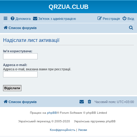
QRZUA.CLUB
Допомога
Зв'язок з адміністрацією
Реєстрація
Вхід
П
Список форумів
о
Надіслати лист активації
ш
у
Ім'я користувача:
к
Адреса e-mail:
Адреса e-mail, вказана вами при реєстрації.
Список форумів
Часовий пояс
UTC+03:00
Працює на
phpBB
® Forum Software © phpBB Limited
Український переклад © 2005-2020
Українська підтримка phpBB
Конфіденційність
|
Умови