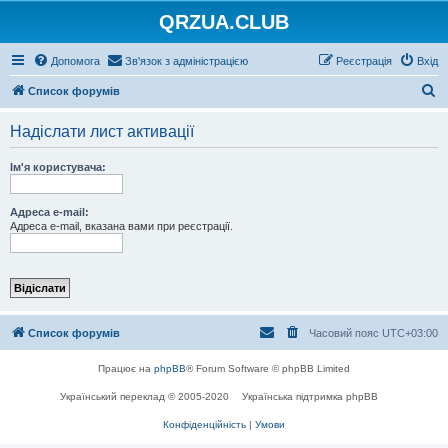
QRZUA.CLUB
Допомога
Зв'язок з адміністрацією
Реєстрація
Вхід
П
Список форумів
о
Надіслати лист активації
ш
у
Ім'я користувача:
к
Адреса e-mail:
Адреса e-mail, вказана вами при реєстрації.
Список форумів
Часовий пояс
UTC+03:00
Працює на
phpBB
® Forum Software © phpBB Limited
Український переклад © 2005-2020
Українська підтримка phpBB
Конфіденційність
|
Умови