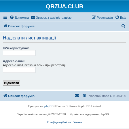
QRZUA.CLUB
Допомога
Зв'язок з адміністрацією
Реєстрація
Вхід
П
Список форумів
о
Надіслати лист активації
ш
у
Ім'я користувача:
к
Адреса e-mail:
Адреса e-mail, вказана вами при реєстрації.
Список форумів
Часовий пояс
UTC+03:00
Працює на
phpBB
® Forum Software © phpBB Limited
Український переклад © 2005-2020
Українська підтримка phpBB
Конфіденційність
|
Умови