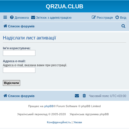
QRZUA.CLUB
Допомога
Зв'язок з адміністрацією
Реєстрація
Вхід
П
Список форумів
о
Надіслати лист активації
ш
у
Ім'я користувача:
к
Адреса e-mail:
Адреса e-mail, вказана вами при реєстрації.
Список форумів
Часовий пояс
UTC+03:00
Працює на
phpBB
® Forum Software © phpBB Limited
Український переклад © 2005-2020
Українська підтримка phpBB
Конфіденційність
|
Умови