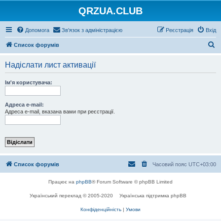
QRZUA.CLUB
Допомога
Зв'язок з адміністрацією
Реєстрація
Вхід
П
Список форумів
о
Надіслати лист активації
ш
у
Ім'я користувача:
к
Адреса e-mail:
Адреса e-mail, вказана вами при реєстрації.
Список форумів
Часовий пояс
UTC+03:00
Працює на
phpBB
® Forum Software © phpBB Limited
Український переклад © 2005-2020
Українська підтримка phpBB
Конфіденційність
|
Умови