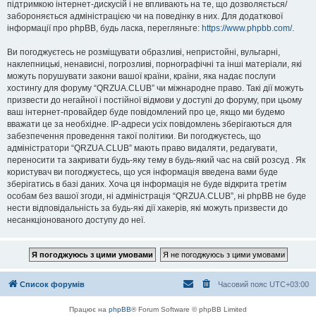
підтримкою інтернет-дискусій і не впливають на те, що дозволяється/
забороняється адміністрацією чи на поведінку в них. Для додаткової
інформації про phpBB, будь ласка, перегляньте:
https://www.phpbb.com/
.
Ви погоджуєтесь не розміщувати образливі, непристойні, вульгарні,
наклепницькі, ненависні, погрозливі, порнографічні та інші матеріали, які
можуть порушувати закони вашої країни, країни, яка надає послуги
хостингу для форуму “QRZUA.CLUB” чи міжнародне право. Такі дії можуть
призвести до негайної і постійної відмови у доступі до форуму, при цьому
ваш інтернет-провайдер буде повідомлений про це, якщо ми будемо
вважати це за необхідне. IP-адреси усіх повідомлень зберігаються для
забезпечення проведення такої політики. Ви погоджуєтесь, що
адміністратори “QRZUA.CLUB” мають право видаляти, редагувати,
переносити та закривати будь-яку тему в будь-який час на свій розсуд . Як
користувач ви погоджуєтесь, що уся інформація введена вами буде
зберігатись в базі даних. Хоча ця інформація не буде відкрита третім
особам без вашої згоди, ні адміністрація “QRZUA.CLUB”, ні phpBB не буде
нести відповідальність за будь-які дії хакерів, які можуть призвести до
несанкціонованого доступу до неї.
Список форумів
Часовий пояс
UTC+03:00
Працює на
phpBB
® Forum Software © phpBB Limited