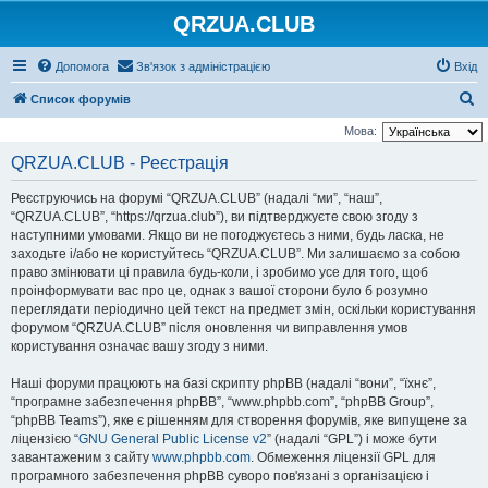
QRZUA.CLUB
Допомога
Зв'язок з адміністрацією
Вхід
П
Список форумів
о
Мова:
ш
QRZUA.CLUB - Реєстрація
у
Реєструючись на форумі “QRZUA.CLUB” (надалі “ми”, “наш”,
к
“QRZUA.CLUB”, “https://qrzua.club”), ви підтверджуєте свою згоду з
наступними умовами. Якщо ви не погоджуєтесь з ними, будь ласка, не
заходьте і/або не користуйтесь “QRZUA.CLUB”. Ми залишаємо за собою
право змінювати ці правила будь-коли, і зробимо усе для того, щоб
проінформувати вас про це, однак з вашої сторони було б розумно
переглядати періодично цей текст на предмет змін, оскільки користування
форумом “QRZUA.CLUB” після оновлення чи виправлення умов
користування означає вашу згоду з ними.
Наші форуми працюють на базі скрипту phpBB (надалі “вони”, “їхнє”,
“програмне забезпечення phpBB”, “www.phpbb.com”, “phpBB Group”,
“phpBB Teams”), яке є рішенням для створення форумів, яке випущене за
ліцензією “
GNU General Public License v2
” (надалі “GPL”) і може бути
завантаженим з сайту
www.phpbb.com
. Обмеження ліцензії GPL для
програмного забезпечення phpBB суворо пов'язані з організацією і